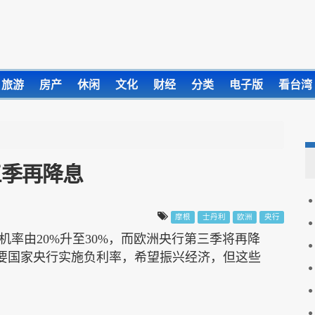
旅游
房产
休闲
文化
财经
分类
电子版
看台湾
三季再降息
摩根
士丹利
欧洲
央行
机率由
20%
升至
30%
，而欧洲央行第三季将再降
要国家央行实施负利率，希望振兴经济，但这些