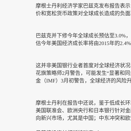
摩根士丹利经济学家巴兹克发布报告表示
价和宽松货币政策对全球成长造成的负面
巴兹克并下修今年全球成长预估至
3.0%
，
估今年美国经济成长率将由
2015
年的
2.4%
这并非美国银行业者首度对全球经济状况
花旗策略师
2
月警告，可能发生“显著和同
金（
IMF
）
3
月初警告，全球经济的风险
摩根士丹利在报告中还说，鉴于低成长环
美国联准会、欧洲央行和日本银行针对金
向新兴市场，尤其是中国；中东冲突和欧