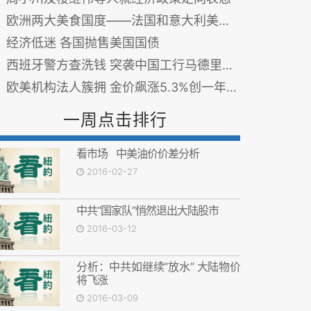
欧洲两大美食国度——法国和意大利美食细数
经济低迷 各国抛售美国国债
西班牙警方查洗钱 突袭中国工行马德里分行
欧美机构法人簇拥 金价飙涨5.3%创一年新高
一周点击排行
看市场 中美油价价差分析
2016-02-27
中共“国家队”悄然退出大陆股市
2016-03-12
分析：中共如继续“放水” 大陆物价
将飞涨
2016-03-09