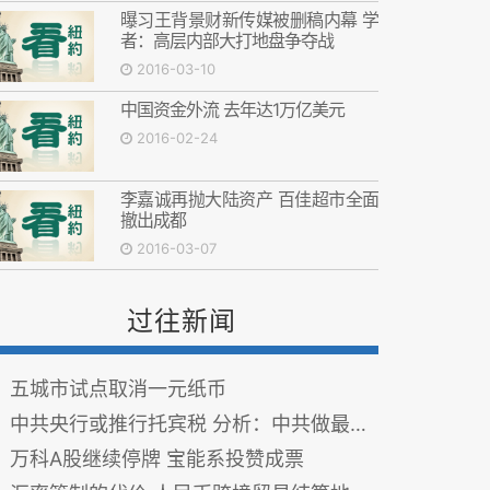
曝习王背景财新传媒被删稿内幕 学
者：高层内部大打地盘争夺战
2016-03-10
中国资金外流 去年达1万亿美元
2016-02-24
李嘉诚再抛大陆资产 百佳超市全面
撤出成都
2016-03-07
过往新闻
五城市试点取消一元纸币
中共央行或推行托宾税 分析：中共做最坏打算
万科A股继续停牌 宝能系投赞成票