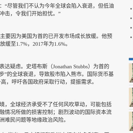
：“尽管我们不认为今年全球会陷入衰退，但低油
冲击，令我们开始担忧。”
主要因为美国为首的已开发市场成长放缓。他预
放缓至
1.7%
，
2017
年为
1.6%
。
表达疑虑。史塔布斯（
Jonathan Stubbs
）为首的
步”的全球衰退，导致股市陷入熊市。国际货币基
升高，呼吁各国政府采取行动，提振需求。
境，全球经济承受不了任何风吹草动，可能包括
融情况所做的损害控制；剧烈波动的国际资本流
洲难民问题等地缘政治风险。