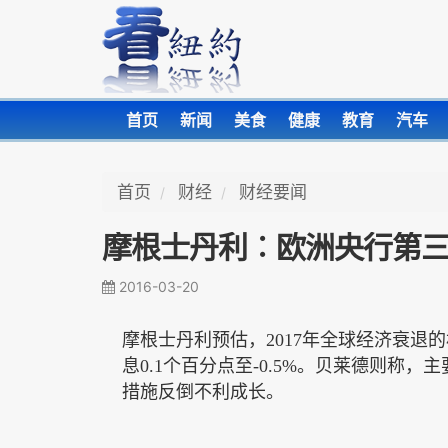
首页
新闻
美食
健康
教育
汽车
首页
财经
财经要闻
摩根士丹利︰欧洲央行第
2016-03-20
摩根士丹利预估，
2017
年全球经济衰退的
息
0.1
个百分点至
-0.5%
。贝莱德则称，主
措施反倒不利成长。