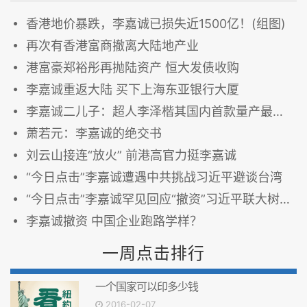
香港地价暴跌，李嘉诚已损失近1500亿！(组图)
再次有香港富商撤离大陆地产业
港富豪郑裕彤再抛陆资产 恒大发债收购
李嘉诚重返大陆 买下上海东亚银行大厦
李嘉诚二儿子：超人李泽楷其国内首款量产最美电动超跑菲斯克来了
萧若元：李嘉诚的绝交书
刘云山接连“放火” 前港高官力挺李嘉诚
“今日点击”李嘉诚遭遇中共挑战习近平避谈台湾
“今日点击”李嘉诚罕见回应“撤资”习近平联大树立形象
李嘉诚撤资 中国企业跑路学样？
一周点击排行
一个国家可以印多少钱
2016-02-07