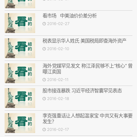
看市场 中美油价价差分析
2016-02-27
税表显示华人姓氏 美国税局即查海外资产
2016-02-10
海外党媒罕见发文 称江泽民够不上“核心” 曾
曝江卖国
2016-02-11
股市接连暴跌 习近平经济智囊罕见表态
2016-02-18
李克强重话让人想起温家宝 中共又有大事要
发生？
2016-02-17