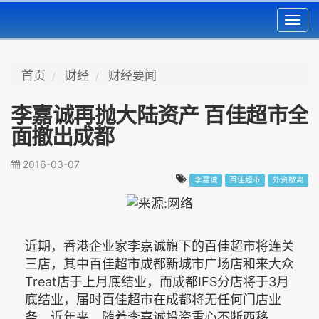
Toggl
navig
首页
财经
财经要闻
李嘉诚再抛大陆资产 百佳超市全
面撤出成都
2016-03-07
李嘉诚
百佳超市
外资撤离
近期，香港企业家李嘉诚旗下的百佳超市将连关
三店，其中百佳超市成都新城市广场店和来大众
Treat店于上月底结业，而成都IFS分店将于3月
底结业，届时百佳超市在成都将无任何门店业
务。近年来，随着李嘉诚投资重心不断西移，