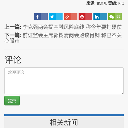
来源:
责编:
古清儿
Kitt
99
上一篇:
李克强两会提金融风险底线 称今年要打硬仗
下一篇:
前证监会主席郭树清两会避谈肖钢 称已不关
心股市
评论
提交
相关新闻