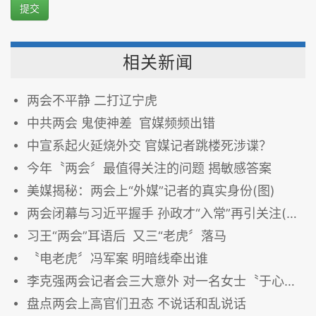
提交
相关新闻
两会不平静 二打辽宁虎
中共两会 鬼使神差 官媒频频出错
中宣系起火延烧外交 官媒记者跳楼死涉谍？
今年〝两会〞最值得关注的问题 揭敏感答案
美媒揭秘：两会上“外媒”记者的真实身份(图)
两会闭幕与习近平握手 孙政才“入常”再引关注(图)
习王“两会”耳语后 又三“老虎〞落马
〝电老虎〞冯军案 明暗线牵出谁
李克强两会记者会三大意外 对一名女士〝于心不忍〞
盘点两会上高官们丑态 不说话和乱说话