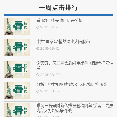
一周点击排行
看市场 中美油价价差分析
2016-02-27
中共“国家队”悄然退出大陆股市
2016-03-12
谢天奇：习王两会后闪电出手 财新释打江信
号
2016-03-20
分析：中共如继续“放水” 大陆物价将飞涨
2016-03-09
曝习王背景财新传媒被删稿内幕 学者：高层
内部大打地盘争夺战