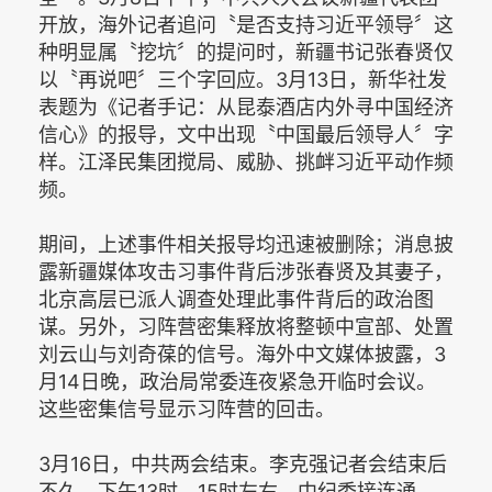
开放，海外记者追问〝是否支持习近平领导〞这
种明显属〝挖坑〞的提问时，新疆书记张春贤仅
以〝再说吧〞三个字回应。3月13日，新华社发
表题为《记者手记：从昆泰酒店内外寻中国经济
信心》的报导，文中出现〝中国最后领导人〞字
样。江泽民集团搅局、威胁、挑衅习近平动作频
频。
期间，上述事件相关报导均迅速被删除；消息披
露新疆媒体攻击习事件背后涉张春贤及其妻子，
北京高层已派人调查处理此事件背后的政治图
谋。另外，习阵营密集释放将整顿中宣部、处置
刘云山与刘奇葆的信号。海外中文媒体披露，3
月14日晚，政治局常委连夜紧急开临时会议。
这些密集信号显示习阵营的回击。
3月16日，中共两会结束。李克强记者会结束后
不久，下午13时、15时左右，中纪委接连通