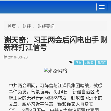
Toggl
navig
首页
财经
财经要闻
谢天奇：习王两会后闪电出手 财
新释打江信号
2016-03-20
两会
刘振亚
曾庆红
中共两会期间，习阵营与江泽民集团暗战，敏感
事件频发，气氛诡异。3月4日，新疆自治区政
府主管的无界新闻网突然转发一封攻击习近平的
文章，威胁习近平注意〝你和你家人自身安
全〞。3月8日下午，中共人大会议新疆代表团