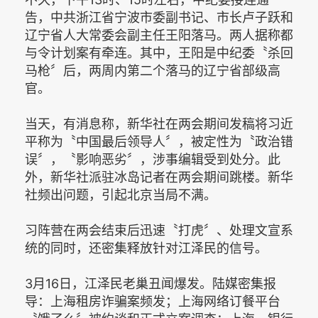
告，中共浙江省宁波市委副书记、市长卢子跃和
辽宁省人大常委会副主任王阳落马。两人据称都
与令计划案有牵连。其中，王阳是中纪委〝杀回
马枪〞后，两周内第二个落马的辽宁省部级高
官。
当天，有消息称，新华社在两会期间发稿将习近
平称为〝中国最后领导人〞，被定性为〝政治错
误〞，〝影响恶劣〞，涉事编辑受到处分。此
外，新华社派驻冰岛记者在两会期间跳楼。新华
社频出问题，引起北京当局不满。
习阵营在两会结束后迅速〝打虎〞、处理文宣系
统的同时，还密集释放针对江泽民的信号。
3月16日，江泽民老巢丑闻爆发。陆媒密集报
导：上海租房诈骗案频发；上海网络订餐平台