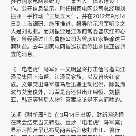
推行国家电网系统的〝三集五大〞体系建设工
作。公开信息显示，时任国家电网公司总经理刘
振亚一手推动〝三集五大〞，并在2012年9月14
日到上海调研、施压推进。报导暗示冯军听令之
人是刘振亚。而刘振亚是江派前常委曾庆红的心
腹，曾经通过山东鲁能公司为曾庆红家族输送巨
额利益。去年国家电网被巡视后传出刘振亚被调
查的消息。
《〝电老虎〞冯军》一文明显将打击信号指向江
泽民集团上海帮、江泽民家族，以及曾庆红家
族。文章突出冯军落马后迅速主动招供。除戴海
波与艾宝俊外，冯军是否还供出江绵恒、刘振
亚、韩正等背后人物？答案应该是不言而喻的。
该期《财新周刊》在3月14日出版，财新网选择
在两会结束当天转载、重炒〝电老虎〞冯军案；
显示习阵营早已布局两会后升级打击江、曾行