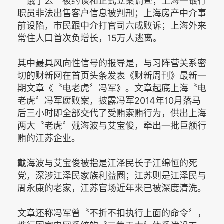
〝饿了么〞被约谈和正式立案调查；上海一银行
职员非法出售客户信息被判刑；上海房产中介事
前设陷，市民跟中介打官司六成败诉；上海外来
常住人口首次负增长，15万人逃离。
其中最具风向性信号的报导是，与习阵营关系密
切的财新网在首页头条发表《财新周刊》最新一
期文章《〝电老虎〞冯军》。文章起底上海〝电
老虎〞冯军腐败案，披露冯军2014年10月落马
后三小时即全部交代了受贿索贿行为，供出上海
两大〝老虎〞戴海波与艾宝俊，牵出一批巨额行
贿的江苏企业。
戴海波与艾宝俊被指是江泽民长子江绵恒的死
党，深涉江泽民家族利益圈；江苏则是江泽民与
周永康的老家，江苏官场近年来已被深度清洗。
文章还称冯军曾〝不折不扣执行上面的命令〞，