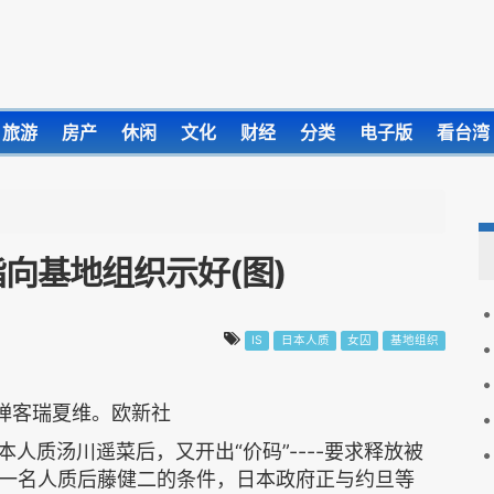
旅游
房产
休闲
文化
财经
分类
电子版
看台湾
指向基地组织示好(图)
IS
日本人质
女囚
基地组织
弹客瑞夏维。欧新社
人质汤川遥菜后，又开出“价码”----要求释放被
一名人质后藤健二的条件，日本政府正与约旦等