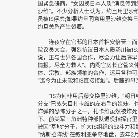
国紧急磋商。“女囚换日本人质”消息传
沙维”。不少分析人士认为，约旦用里沙
员被IS俘虏;如果约旦同意用里沙维交
约旦关系产生裂痕。
连夜守在官邸的日本首相安倍晋三面露
院议员大会，强烈抗议日本人质汤川被IS
说，正与世界各国合作，尽全力让后藤早
情报，尽全力救人”。内阁官房长官菅义
体、宗教、部族领袖的合作，运用各种可
“迄今为止未能和IS直接接触”。后藤的
“IS为何非用后藤交换里沙维，”朝日
分支”已故头目扎卡维的左右手的姐妹，也
炸弹的恐怖分子之一。扎卡维虽然被炸死
下。前美军三角洲特种部队退役指挥官里
被囚“基地”分子，扩大IS组织的战斗力和
“纳斯拉阵线”在叙利亚争夺地盘，去年2