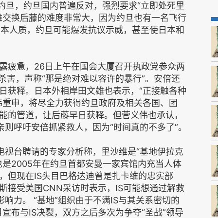
到约旦，约旦国内普遍反对，强烈要求“立即处死里
维交换后藤的难度非常大，因为约旦也有一名飞行
换日本人质，约旦可能爆发抗议示威，甚至使日本和
疲惫，26日上午在国会大厦召开执政党参众两
杀害，声称“那是绝对难以容许的暴行”。安倍还
日获释。日本外相岸田文雄也表示，“正接触各种
伟重申，将尽全力获得约旦政府及相关各国、团
能的管道，让后藤早日获释。但菅义伟也承认，
母亲则呼吁安倍抓紧救人，因为“时间真的不多了”。
电视台聘请的专家分析称，里沙维是“基地伊拉克
是2005年在约旦首都安曼一家宾馆内充当人体
，但现在IS头目巴格达迪曾是扎卡维的忠实部
斯接受美国CNN采访时表示，IS可能想通过解救
影响力。 “基地”组织由于不满IS与其关系密切的
月宣布与IS决裂，双方之后多次为争夺“圣战”领导