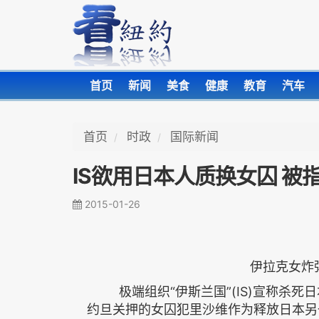
首页
新闻
美食
健康
教育
汽车
首页
时政
国际新闻
IS欲用日本人质换女囚 被
2015-01-26
伊拉克女炸
极端组织“伊斯兰国”(IS)宣称杀死日本
约旦关押的女囚犯里沙维作为释放日本另