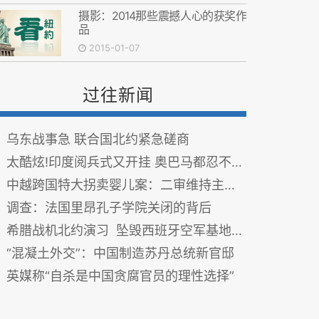
摄影：2014那些震撼人心的获奖作
品
2015-01-07
过往新闻
乌东战事急 联合国北约紧急磋商
太酷炫!印度阅兵式又开挂 奥巴马都忍不住点赞(组图)
中越跨国特大拐卖婴儿案：二审维持主犯死刑判决
调查：法国里昂孔子学院关闭的背后
希腊战机北约演习 坠毁西班牙空军基地10人身亡
“混凝土外交”：中国制造苏丹总统新官邸
英媒称“自杀是中国贪腐官员的理性选择”