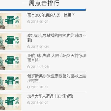
一周点击排行
预言300年后的人类，惊呆了
2015-01-21
泰坦尼克号禁播的内容,你绝对想不
到!
2015-01-04
亚航飞机失联 大陆论坛13天前惊现
预言帖
2014-12-28
俄罗斯奥伊米亚康被誉为世界上最
冷村庄
2015-01-11
加拿大华人遭遇十五“怪”(图)
2015-01-21