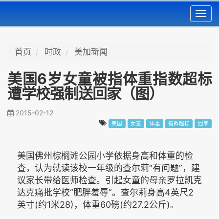
Toggl
navig
首页
时政
美加新闻
美国6岁女童被指体重指数超标
遭学校强制送回家（图）
2015-02-12
美国
女童
体重
指数超标
回家
美国佛州棕榈滩公园小学依据身高和体重的检
查，认为就读该校一年级的查尔莉“有问题”，建
议家长带给医师检查。引起女童的母亲罗拉凯克
达克痛批学校“肥胖羞辱”。查尔莉身高4英尺2
英寸(约1米28)，体重60磅(约27.2公斤)。