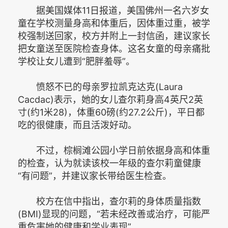
据美国媒体11日报道，美国佛州一名六岁女
童在学校测量身高和体重后，因体重过重，被学
校强制送回家，校方并附上一封信函，建议家长
把女童送至医院检查身体。这名女童的母亲痛批
学校让女儿遭到“肥胖羞辱”。
愤怒不已的母亲罗拉凯克达克(Laura
Cacdac)表示，她的女儿查尔莉身高4英尺2英
寸(约1米28)，体重60磅(约27.2公斤)，平日都
吃的很健康，而且活泼好动。
不过，棕榈滩公园小学日前依据身高和体重
的检查，认为就读该校一年级的查尔莉童健康
“有问题”，并建议家长带给医生检查。
校方在信中指出，查尔莉的身体质量指数
(BMI)显现的问题，“若未经改善或治疗，可能严
重危害她的健康和学业表现”。