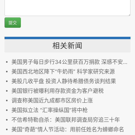
提交
相关新闻
美国男子每日步行34公里获百万捐款 深感不安搬家
美国西北地区降下“牛奶雨” 科学家研究来源
美股几收平盘 投资人静待希腊债务谈判结果
美国银行被曝利用存款资金为客户避税
调查称美国近九成都市区房价上涨
美国拟立法 “汇率操纵国”将中枪
不信希特勒自杀：美国联邦调查局穷追三十年
美国“奇葩”情人节活动：用前任姓名为蟑螂命名