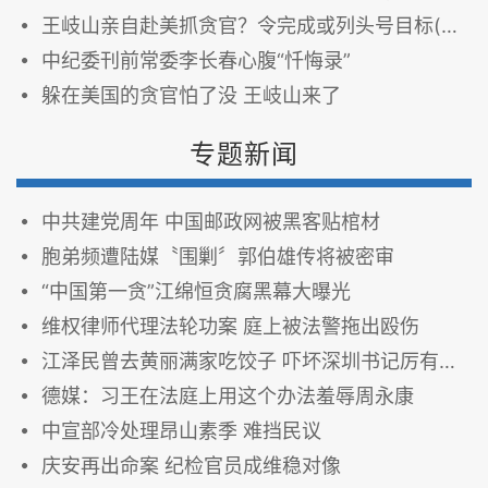
王岐山亲自赴美抓贪官？令完成或列头号目标(图)
中纪委刊前常委李长春心腹“忏悔录”
躲在美国的贪官怕了没 王岐山来了
专题新闻
中共建党周年 中国邮政网被黑客贴棺材
胞弟频遭陆媒〝围剿〞郭伯雄传将被密审
“中国第一贪”江绵恒贪腐黑幕大曝光
维权律师代理法轮功案 庭上被法警拖出殴伤
江泽民曾去黄丽满家吃饺子 吓坏深圳书记厉有为 图
德媒：习王在法庭上用这个办法羞辱周永康
中宣部冷处理昂山素季 难挡民议
庆安再出命案 纪检官员成维稳对像