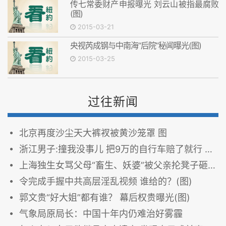
传七常委财产申报曝光 刘云山被指最腐败
(图)
2015-03-21
央视芮成钢与中南海“后院”秘闻曝光(图)
2015-03-25
过往新闻
北京再度沙尘天大裤衩被黄沙笼罩 图
浙江男子:撞我没事儿 把9万的自行车赔了就行 组图
上海独生女骂父母“畜生、妖婆”被父亲抡凳子砸死(图)
令完成手握中共高层淫乱视频 谁给的？(图)
郭文贵“好大姐”都有谁？ 幕后权贵曝光(图)
气象局原局长：中国十年内仍难治好雾霾