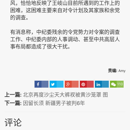
风，恰恰地反映了王岐山目前所遇到的工作上的
困难，这困难主要来自对令计划及其家族和余党
的调查。
有消息称，中纪委残余的令党势力对令案的调查
工作、中纪委内部的人事调动、甚至中共高层人
事布局都造成了很大干扰。
责编:
Amy
110
上一篇:
北京再度沙尘天大裤衩被黄沙笼罩 图
下一篇:
因留长须 新疆男子被判6年
评论