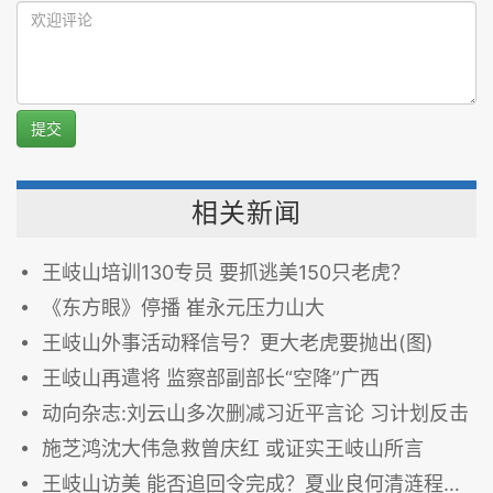
提交
相关新闻
王岐山培训130专员 要抓逃美150只老虎？
《东方眼》停播 崔永元压力山大
王岐山外事活动释信号？更大老虎要抛出(图)
王岐山再遣将 监察部副部长“空降”广西
动向杂志:刘云山多次删减习近平言论 习计划反击
施芝鸿沈大伟急救曾庆红 或证实王岐山所言
王岐山访美 能否追回令完成？夏业良何清涟程晓农陈破空分析