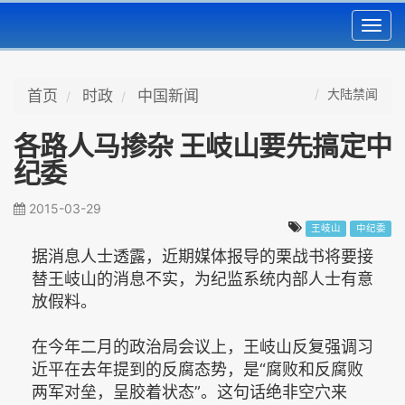
Toggl
navig
大陆禁闻
首页
时政
中国新闻
各路人马掺杂 王岐山要先搞定中
纪委
2015-03-29
王岐山
中纪委
据消息人士透露，近期媒体报导的栗战书将要接
替王岐山的消息不实，为纪监系统内部人士有意
放假料。
在今年二月的政治局会议上，王岐山反复强调习
近平在去年提到的反腐态势，是“腐败和反腐败
两军对垒，呈胶着状态”。这句话绝非空穴来