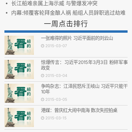
长江船难亲属上海示威 与警爆发冲突
内幕:倾覆客轮拜金酿人祸 船组人员辞职逃过劫难
一周点击排行
一张难得的照片 习近平面前的刘云山
2015-03-07
惊爆传言：习近平2015年3月3日 粉碎军事
政变
2015-03-04
争鸣杂志：江泽民怒斥王岐山 习近平只能干
10年
2015-03-05
港媒：曾庆红大闹中南海 数次失控拍桌
2015-03-15