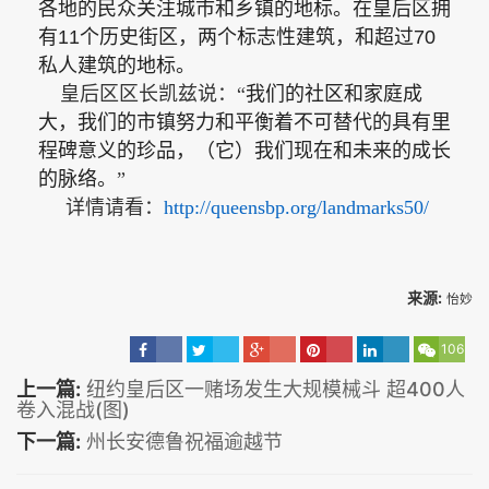
各地的民众关注城市和乡镇的地标。在皇后区拥
有
11
个历史街区，两个标志性建筑，和超过
70
私
人建筑的地标。
皇后区区长凯兹说：
“
我们的社区和家庭成
大，我们的市镇努力和平衡着不可替代的具有里
程碑意义的珍品，（它）我们现在和未来的成长
的脉络。
”
详情请看：
http://queensbp.org/landmarks50/
来源:
怡妙
106
上一篇:
纽约皇后区一赌场发生大规模械斗 超400人
卷入混战(图)
下一篇:
州长安德鲁祝福逾越节