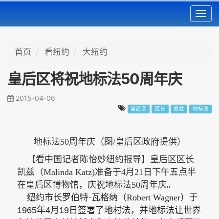
Toggl
navig
首页
看纽约
大纽约
皇后区将祝地标法50周年庆
2015-04-06
皇后区
区长
凯兹
地标法
地标法50周年庆（图/皇后区政府提供）
【看中国记者陈怡妙纽约报导】皇后区区长
凯兹（
Malinda Katz)准备于4月21日下午五点半
在皇后区博物馆，庆祝地标法50周年庆。
纽约市长罗伯特
·
瓦格纳（
Robert Wagner）于
1965
年
4
月
19
日签署了地村法，并地标法让世界