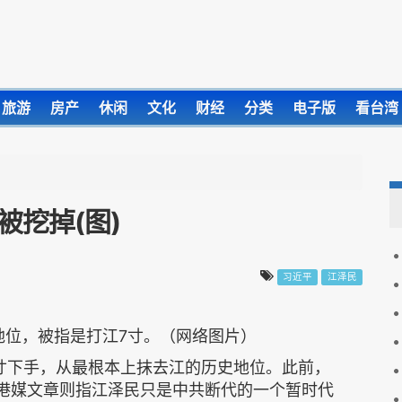
旅游
房产
休闲
文化
财经
分类
电子版
看台湾
被挖掉(图)
习近平
江泽民
地位，被指是打江7寸。（网络图片）
寸下手，从最根本上抹去江的历史地位。此前，
有港媒文章则指江泽民只是中共断代的一个暂时代