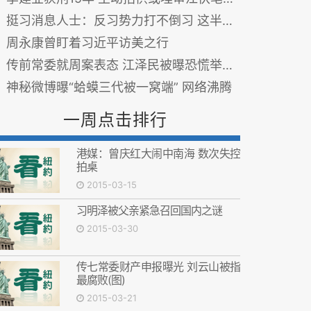
挺习消息人士：反习势力打不倒习 这半年变招在做一件事
周永康曾盯着习近平访美之行
传前常委就周案表态 江泽民被曝恐慌举动(图)
神秘微博曝“蛤蟆三代被一窝端” 网络沸腾
一周点击排行
港媒：曾庆红大闹中南海 数次失控
拍桌
2015-03-15
习明泽被父亲紧急召回国内之谜
2015-03-30
传七常委财产申报曝光 刘云山被指
最腐败(图)
2015-03-21