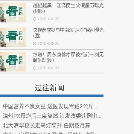
越描越黑！江泽民生父假履历曝光
(组图)
2015-04-07
央视芮成钢与中南海“后院”秘闻曝光
(图)
2015-03-25
惊爆！周永康徐才厚被抓前一刻无
耻举动(图)
2015-04-02
过往新闻
中国营养不良女童 送医发现胃藏2公斤大毛球 图
漳州PX爆炸后三度复燃 涉发改委违例审批
北大清华校长走马灯高升 任期按月算