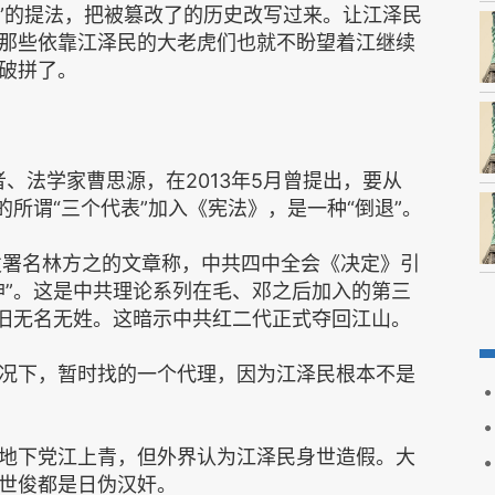
心”的提法，把被篡改了的历史改写过来。让江泽民
那些依靠江泽民的大老虎们也就不盼望着江继续
破拼了。
学者、法学家曹思源，在2013年5月曾提出，要从
的所谓“三个代表”加入《宪法》，是一种“倒退”。
刊发署名林方之的文章称，中共四中全会《决定》引
神”。这是中共理论系列在毛、邓之后加入的第三
依旧无名无姓。这暗示中共红二代正式夺回江山。
况下，暂时找的一个代理，因为江泽民根本不是
地下党江上青，但外界认为江泽民身世造假。大
世俊都是日伪汉奸。