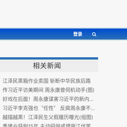
登录
相关新闻
江泽民黑箱作业卖国 斩断中华民族后路
传习近平访美期间 周永康曾伺机动手(图)
好戏在后面！周永康谋害习近平的新内情(图)
习近平李克强也〝任性〞 反腐周永康不是封顶？
越描越黑！江泽民生父假履历曝光(组图)
季建业获刑15年 主动招供或埋审江伏笔(图)