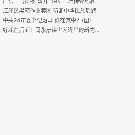
广东三官员被“双开” 深圳官场持续地震
江泽民黑箱作业卖国 斩断中华民族后路
中共24市委书记落马 谁在其中？(图)
好戏在后面！周永康谋害习近平的新内情(图)