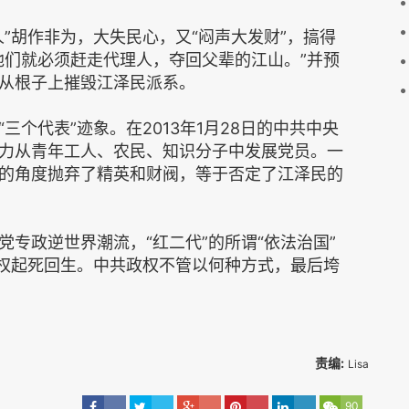
”胡作非为，大失民心，又“闷声大发财”，搞得
他们就必须赶走代理人，夺回父辈的江山。”并预
从根子上摧毁江泽民派系。
个代表”迹象。在2013年1月28日的中共中央
力从青年工人、农民、知识分子中发展党员。一
的角度抛弃了精英和财阀，等于否定了江泽民的
专政逆世界潮流，“红二代”的所谓“依法治国”
政权起死回生。中共政权不管以何种方式，最后垮
责编:
Lisa
90