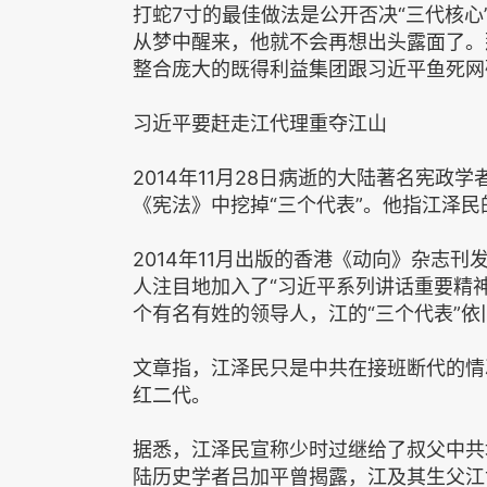
打蛇7寸的最佳做法是公开否决“三代核
从梦中醒来，他就不会再想出头露面了。
整合庞大的既得利益集团跟习近平鱼死网
习近平要赶走江代理重夺江山
2014年11月28日病逝的大陆著名宪政
《宪法》中挖掉“三个代表”。他指江泽民
2014年11月出版的香港《动向》杂志
人注目地加入了“习近平系列讲话重要精
个有名有姓的领导人，江的“三个代表”
文章指，江泽民只是中共在接班断代的情
红二代。
据悉，江泽民宣称少时过继给了叔父中共
陆历史学者吕加平曾揭露，江及其生父江