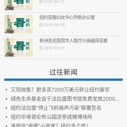
2015-04-17
纽约亚裔妇女中心乔新办公室
2015-04-20
新洲圣名医院华人医疗计画福泽亚裔
2015-03-26
过往新闻
又现抛售？默多克7200万美元转让纽约豪宅
绿色生命基金会于法拉盛图书馆免费发放2000环保袋
纽约法拉盛“停止飞机噪声污染”联署签名
纽约华埠哥伦布公园凉亭成赌博场所
连锁店“吞噬”小商家？纽约丢个性！