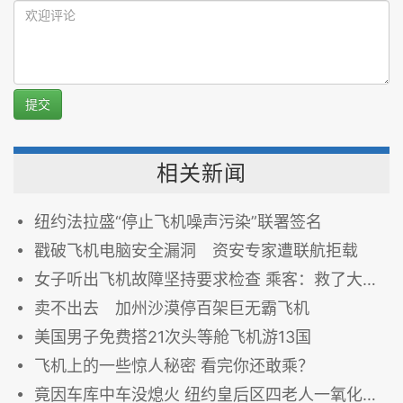
提交
相关新闻
纽约法拉盛“停止飞机噪声污染”联署签名
戳破飞机电脑安全漏洞 资安专家遭联航拒载
女子听出飞机故障坚持要求检查 乘客：救了大家一命
卖不出去 加州沙漠停百架巨无霸飞机
美国男子免费搭21次头等舱飞机游13国
飞机上的一些惊人秘密 看完你还敢乘？
竟因车库中车没熄火 纽约皇后区四老人一氧化碳中毒丧命