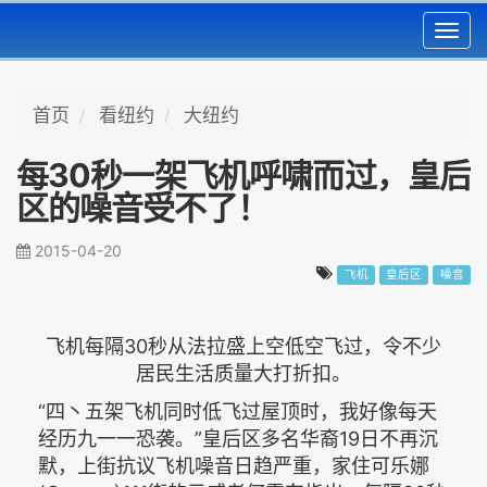
Toggl
navig
首页
看纽约
大纽约
每30秒一架飞机呼啸而过，皇后
区的噪音受不了！
2015-04-20
飞机
皇后区
噪音
飞机每隔30秒从法拉盛上空低空飞过，令不少
居民生活质量大打折扣。
“四丶五架飞机同时低飞过屋顶时，我好像每天
经历九一一恐袭。”皇后区多名华裔19日不再沉
默，上街抗议飞机噪音日趋严重，家住可乐娜