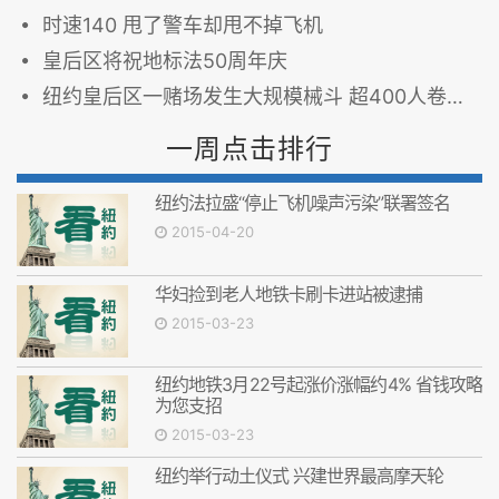
时速140 甩了警车却甩不掉飞机
皇后区将祝地标法50周年庆
纽约皇后区一赌场发生大规模械斗 超400人卷入混战(图)
一周点击排行
纽约法拉盛“停止飞机噪声污染”联署签名
2015-04-20
华妇捡到老人地铁卡刷卡进站被逮捕
2015-03-23
纽约地铁3月22号起涨价涨幅约4% 省钱攻略
为您支招
2015-03-23
纽约举行动土仪式 兴建世界最高摩天轮