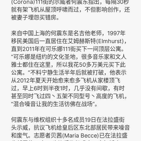
(Corona)111街的示威者何震东指出，每隔30秒
就有架飞机从屋顶呼啸而过，不但影响创作，还
被妻子埋怨买错房。
来自中国上海的何震东是名吉他老师，1997年
移民美国后一直居住在艾姆赫斯特(Elmhurst)，
直到2011年在可乐娜111街买下一间顶层公寓。
“可乐娜是纽约的文化圣地，很多音乐家和文人
雅士都住在这里，所以我花50多万美元买下此
公寓。”不料宁静生活半年后就被打破，他表示
从2012年夏天开始愈来愈多飞机从家楼顶飞
过，早上6时到半夜1时，几乎没有间歇，有时
甚至同时飞过四丶五架不同型号丶高度的飞机，
“混合噪音让我的生活彷佛在战场”。
何震东与维权组织十多名成员19日在法拉盛街
头示威，抗议飞机给皇后区东北部居民带来噪音
和废气。志愿者贝茜(Maria Becce)已在法拉盛