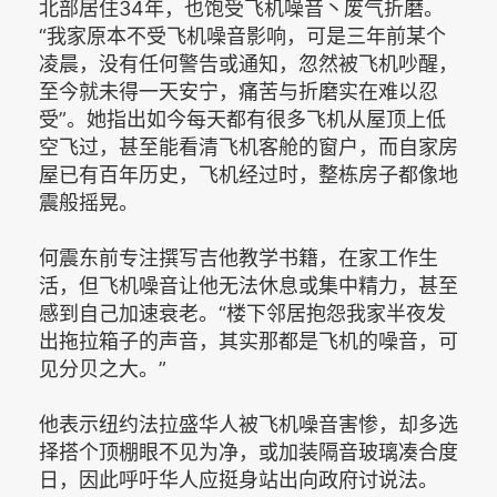
北部居住34年，也饱受飞机噪音丶废气折磨。
“我家原本不受飞机噪音影响，可是三年前某个
凌晨，没有任何警告或通知，忽然被飞机吵醒，
至今就未得一天安宁，痛苦与折磨实在难以忍
受”。她指出如今每天都有很多飞机从屋顶上低
空飞过，甚至能看清飞机客舱的窗户，而自家房
屋已有百年历史，飞机经过时，整栋房子都像地
震般摇晃。
何震东前专注撰写吉他教学书籍，在家工作生
活，但飞机噪音让他无法休息或集中精力，甚至
感到自己加速衰老。“楼下邻居抱怨我家半夜发
出拖拉箱子的声音，其实那都是飞机的噪音，可
见分贝之大。”
他表示纽约法拉盛华人被飞机噪音害惨，却多选
择搭个顶棚眼不见为净，或加装隔音玻璃凑合度
日，因此呼吁华人应挺身站出向政府讨说法。