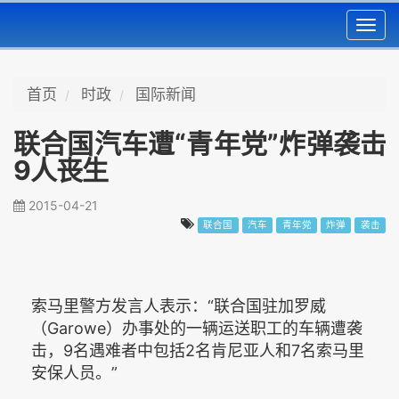
Toggl
navig
首页
时政
国际新闻
联合国汽车遭“青年党”炸弹袭击
9人丧生
2015-04-21
联合国
汽车
青年党
炸弹
袭击
索马里警方发言人表示：“联合国驻加罗威
（Garowe）办事处的一辆运送职工的车辆遭袭
击，9名遇难者中包括2名肯尼亚人和7名索马里
安保人员。”