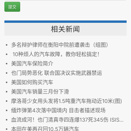
提交
相关新闻
多名辩护律师在衡阳中院前遭袭击（组图）
10种烦人的汽车故障，教你轻松搞定！
美国汽车保险简介
也门局势恶化 联合国决议实施武器禁运
美国如何购买汽车
美国汽车销量三月份下滑
摩洛哥少女用头发将1.5吨重汽车拖动近10米(图)
缅炸弹第4次落中国境内 目击者描述现场
血流成河！也门清真寺四连爆137死345伤 ISIS“认领”袭击
本田在美再召回10.5万辆汽车