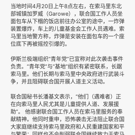
当地时间4月20日上午8点左右，在索马里东北
部城镇加罗威（Garowe），联合国工作人员坐
面包车从下榻的饭店前往办公室的途中，一炸弹
装置爆炸，车上的儿童基金会工作人员遇难。索
马里当地警方称，炸弹是安装在面包车的一个座
位底下再被摇控引爆的。
伊斯兰极端组织“青年党”已宣称对此次袭击事件
负责。“青年党”与“基地”组织有紧密联系，长踞
索马里。他们长期与索马里中央政府进行武装斗
争，并且阻碍联合国开展人道主义活动。
联合国秘书长潘基文表示，“他们（遇难者）正
在向索马里人民尤其是儿童提供人道、发展援
助”。 他感谢联合国工作人员在索马里服务的奉
献精神。他同时重申，恐怖袭击无法阻止联合国
大家庭继续支持索马里政府和人民重建国家和平
与繁荣；同样也不会削弱联合国继续致力于索马