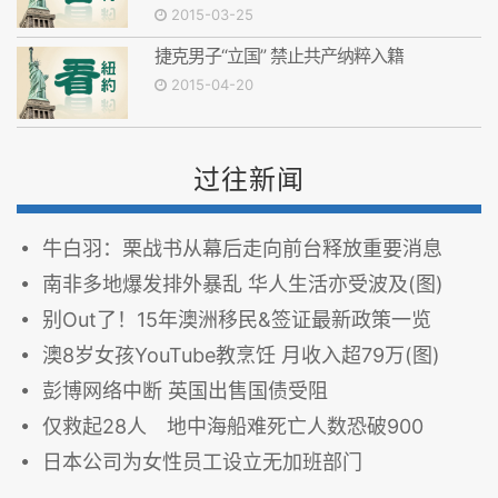
2015-03-25
捷克男子“立国” 禁止共产纳粹入籍
2015-04-20
过往新闻
牛白羽：栗战书从幕后走向前台释放重要消息
南非多地爆发排外暴乱 华人生活亦受波及(图)
别Out了！15年澳洲移民&签证最新政策一览
澳8岁女孩YouTube教烹饪 月收入超79万(图)
彭博网络中断 英国出售国债受阻
仅救起28人 地中海船难死亡人数恐破900
日本公司为女性员工设立无加班部门