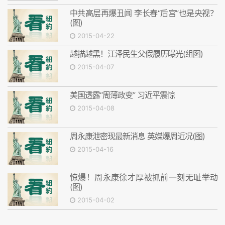
中共高层再爆丑闻 李长春“后宫”也是央视？
(图)
2015-04-22
越描越黑！江泽民生父假履历曝光(组图)
2015-04-07
美国透露“周薄政变” 习近平震惊
2015-04-08
周永康泄密现最新消息 英媒爆周近况(图)
2015-04-16
惊爆！周永康徐才厚被抓前一刻无耻举动
(图)
2015-04-02