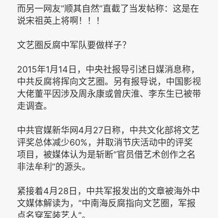
而另一网友“顺其自然”直截了当发帖称：这是在
说宋祖英上将啊！！！
文艺圈反腐中军队要做样子？
2015年1月14日，中央社报导引述日媒消息称，
中共反腐将挥向文艺圈。另有报导说，中国影视
大佬董平因涉及周永康或曾庆淮、李东生已被带
走调查。
中共官媒新华网4月27日称，中共文化部将文艺
评奖总体减少60%，并取消节庆活动中的评奖
项目，被媒体认为是斩断“官员借艺术创作之名
非法牟利”的源头。
紧接着4月28日，中共军报发出的文章被海外中
文媒体解读为，“中南海反腐指向文艺圈，军报
点名穿军装艺人”。