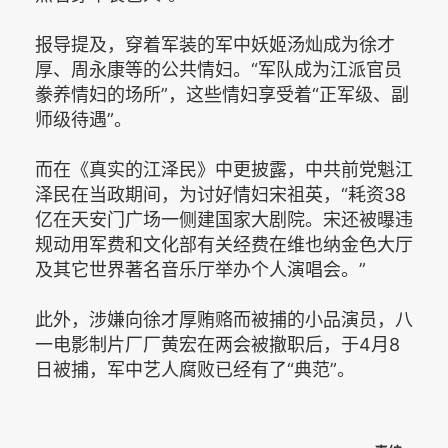
报导提及，穿着军装的军中妖姬汤灿成为徐才
厚、周永康等的公共情妇。“军队成为江派官员
豢养情妇的场所”，这些情妇享受着“正军级、副
师级待遇”。
而在《真实的江泽民》中更披露，中共前党魁江
泽民在当政期间，为讨好情妇宋祖英，“耗资38
亿在天安门广场一侧建国家大剧院。宋还被曝违
规动用军费和文化部有关经费在维也纳金色大厅
及其它世界著名音乐厅举办个人演唱会。”
此外，涉嫌向徐才厚贿赂而被捕的小品演员，八
一电影制片厂厂黄宏在两会被撤职后，于4月8
日被捕，军中艺人腐败已经有了“典范”。