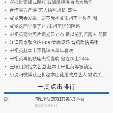
军报批家族式腐败 或酝酿捕捉百虎大动作
台湾军方严惩“艺人拍照战机”事件
成龙两会发飙：要不我抱着宋祖英上头条 图
成龙这回学乖了?与宋祖英恍如陌路
宋祖英两会照片曝光显老态 跟以前判若两人 组图
江泽民李鹏突临1990春晚现场 背后隐情揭秘
宋祖英赵本山谭晶缺席羊年春晚
宋祖英再度缺席央视春晚 曾连续上24年
王岐山剑指文艺圈 赵本山宋祖英等被锁定
小沈阳微博认证将赵本山徒弟改成艺人 撇清关系(图)
一周点击排行
习近平与曾庆红真实关系内幕
2015-04-25