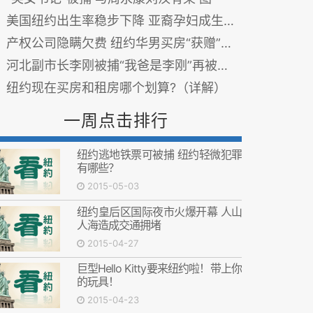
美国纽约出生率稳步下降 亚裔孕妇成生育“大户”
产权公司隐瞒欠费 纽约华男买房“获赠”上万水费账单
河北副市长李刚被捕“我爸是李刚”再被热议
纽约现在买房和租房哪个划算?（详解）
一周点击排行
纽约逃地铁票可被捕 纽约轻微犯罪
有哪些？
2015-05-03
纽约皇后区国际夜市火爆开幕 人山
人海造成交通拥堵
2015-04-27
巨型Hello Kitty要来纽约啦！带上你
的玩具！
2015-04-23