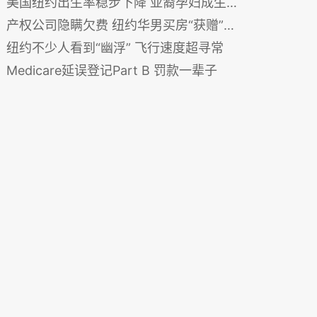
美国纽约出生率稳步下降 亚裔孕妇成生育“大户”
产权公司隐瞒欠费 纽约华男买房“获赠”上万水费账单
纽约不少人看到“幽浮” 飞行速度超寻常
Medicare延误登记Part B 罚款一辈子