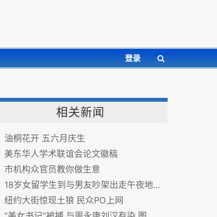
登录
相关新闻
油桐花开 五六月庆生
美东华人学术联谊会论文徽稿
市机构众官员教你做生意
18岁女留学生到与男友吵架出走午夜地铁口遭强奸
纽约大街惊现土狼 民众PO上网
“美女书记”被捕 与周永康刘汉有染 图