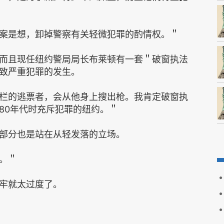
案是想，卸掉警察有关轻微犯罪的酌情权。＂
而且现任纽约警局局长布莱顿有一套＂破窗执法
致严重犯罪的发生。
栏的逃票者，会从他身上搜出枪。我肯定破窗执
80年代时充斥犯罪的纽约。＂
部分也是站在从轻发落的立场。
。＂
牢就太过度了。