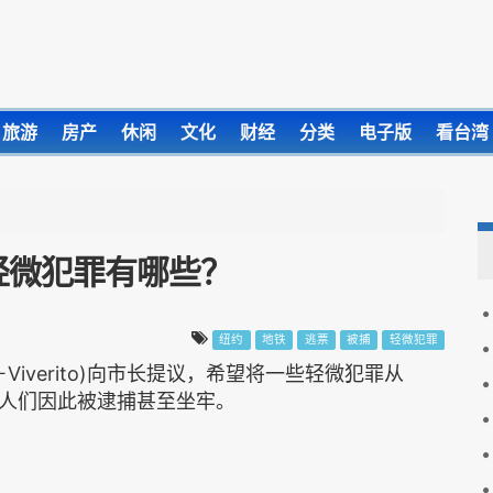
旅游
房产
休闲
文化
财经
分类
电子版
看台湾
轻微犯罪有哪些？
纽约
地铁
逃票
被捕
轻微犯罪
k－Viverito)向市长提议，希望将一些轻微犯罪从
人们因此被逮捕甚至坐牢。