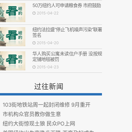
50万纽约人可申请粮食券 市府鼓励
2015-04-22
纽约法拉盛“停止飞机噪声污染”联署
签名
2015-04-20
华人购买公寓未读住户手册 没按规
定铺地毯被罚
2015-04-23
过往新闻
103街地铁站周一起封闭维修 9月重开
市机构众官员教你做生意
纽约大街惊现土狼 民众PO上网