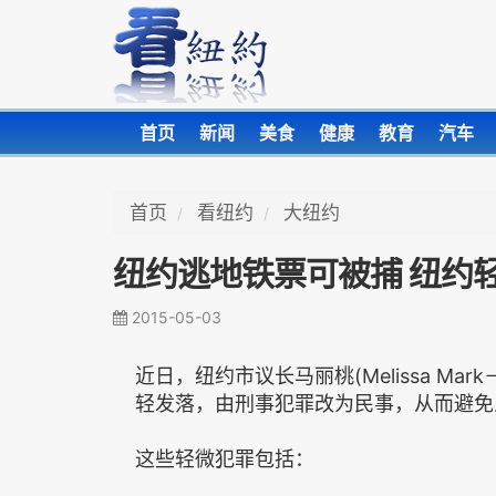
首页
新闻
美食
健康
教育
汽车
首页
看纽约
大纽约
纽约逃地铁票可被捕 纽约
2015-05-03
近日，纽约市议长马丽桃(Melissa Mar
轻发落，由刑事犯罪改为民事，从而避免
这些轻微犯罪包括：