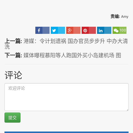
责编:
Amy
100
上一篇:
港媒：令计划遗祸 国办官员步步升 中办大清
洗
下一篇:
媒体曝程慕阳等人跑国外买小岛建机场 图
评论
提交