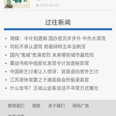
2015-05-02
过往新闻
港媒：令计划遗祸 国办官员步步升 中办大清洗
司机不承认酒驾 奇葩辩称五年没刷牙
国内“鬼城”愈演愈烈 未来哪些城市最危险
栗战书和中组部长发现令计划诡秘异常
中国新乞讨者让人惊讶：说英语向老外乞讨
江苏退休常委之子建高级会所偷录高官
什么信号？王岐山会客谈话不寻常方式曝光
联络我们
捐款
关于我们
网站广告