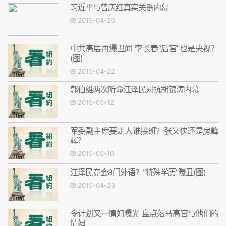
习近平与曾庆红真实关系内幕
2015-04-25
中共高层再爆丑闻 李长春“后宫”也是央视？
(图)
2015-04-22
郭伯雄两次听命江泽民对抗胡锦涛内幕
2015-05-12
军委副主席要走人谁接班？张又侠还是房峰
辉？
2015-05-10
江泽民竟会8门外语？“特殊学历”曝丑(图)
2015-04-23
令计划又一情妇曝光 盘点落马高官与他们的
情妇