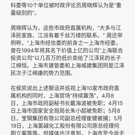
科委等10个单位被时政评论员周晓辉认为是“重
量级别的”。
周晓辉认为，这些市政府直属机构，“大多与江
泽民家族、江派有着千丝万缕的联系。” 周还举
例称，“上海市经信委的前身之一上海市经委，
曾在1994年将其名下价值上亿的公司“上海联合
投资公司”以几百万的低价卖给了江泽民的长子
江绵恒。上海市建管委和上海城建集团则是江泽
民次子江绵康的势力范围。
在侯凯说出上述狠话并巡视上海10家市政府直
属机构的同时，上海官场“持续震荡”，4月8
日，上海市政府副秘书长戴海波被免职；4月15
日上海市国家安全局局长朱小超被免职；5月8
日，宝钢集团有限公司副总经理崔健被捕；5月
19日，上海氯碱化工股份有限公司原总经理何
刚立案等等。但媒体也注意到，上海市至今尚无