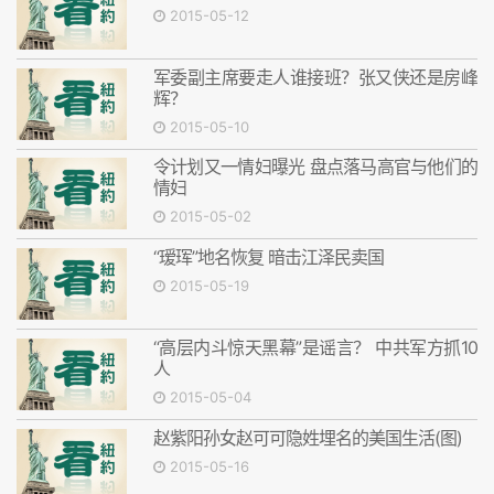
2015-05-12
军委副主席要走人谁接班？张又侠还是房峰
辉？
2015-05-10
令计划又一情妇曝光 盘点落马高官与他们的
情妇
2015-05-02
“瑷珲”地名恢复 暗击江泽民卖国
2015-05-19
“高层内斗惊天黑幕”是谣言？ 中共军方抓10
人
2015-05-04
赵紫阳孙女赵可可隐姓埋名的美国生活(图)
2015-05-16