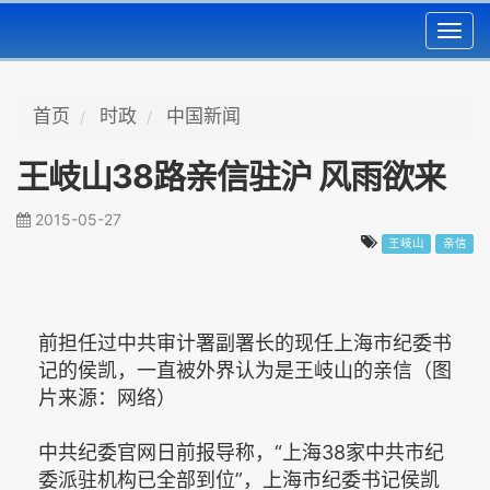
Toggl
navig
首页
时政
中国新闻
王岐山38路亲信驻沪 风雨欲来
2015-05-27
王岐山
亲信
前担任过中共审计署副署长的现任上海市纪委书
记的侯凯，一直被外界认为是王岐山的亲信（图
片来源：网络）
中共纪委官网日前报导称，“上海38家中共市纪
委派驻机构已全部到位”，上海市纪委书记侯凯