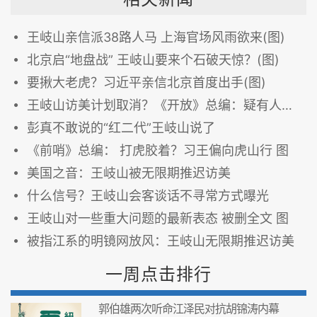
王岐山亲信派38路人马 上海官场风雨欲来(图)
北京启“地盘战” 王岐山要来个石破天惊？(图)
要揪大老虎？习近平亲信北京首度出手(图)
王岐山访美计划取消？《开放》总编：疑有人放风
彭真不敢说的“红二代”王岐山说了
《前哨》总编： 打虎胶着？习王偏向虎山行 图
美国之音：王岐山被无限期推迟访美
什么信号？王岐山会客谈话不寻常方式曝光
王岐山对一些重大问题的最新表态 被删全文 图
被指江系的明镜网放风：王岐山无限期推迟访美
一周点击排行
郭伯雄两次听命江泽民对抗胡锦涛内幕