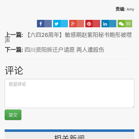
责编:
Amy
92
上一篇:
【六四26周年】敏感期赵紫阳秘书鲍彤被噤
声
下一篇:
四川资阳拆迁户请愿 两人遭殴伤
评论
提交
相关新闻