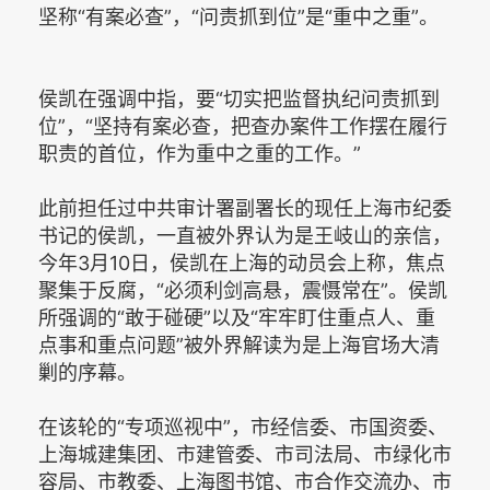
坚称“有案必查”，“问责抓到位”是“重中之重”。
侯凯在强调中指，要“切实把监督执纪问责抓到
位”，“坚持有案必查，把查办案件工作摆在履行
职责的首位，作为重中之重的工作。”
此前担任过中共审计署副署长的现任上海市纪委
书记的侯凯，一直被外界认为是王岐山的亲信，
今年3月10日，侯凯在上海的动员会上称，焦点
聚集于反腐，“必须利剑高悬，震慑常在”。侯凯
所强调的“敢于碰硬”以及“牢牢盯住重点人、重
点事和重点问题”被外界解读为是上海官场大清
剿的序幕。
在该轮的“专项巡视中”，市经信委、市国资委、
上海城建集团、市建管委、市司法局、市绿化市
容局、市教委、上海图书馆、市合作交流办、市