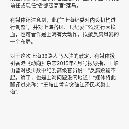
前任或现任“省部级高官”落马。
有媒体还注意到，此前“上海纪委对内设机构进
行调整”，并对上海各区、县纪委书记进行大换
血，也可看作是上海有大动作，拟掀反腐风暴的
一个布局。
对于这次上海38路人马入驻的敲定，有媒体援
引香港《动向》杂志2015年4月号报导指，王岐
山曾对极少数中纪委高级官员说：“反腐败输不
起。输了，也是上海问题没闹地道！”媒体将此
翻译过来称：“王岐山誓言突破江泽民老巢上
海”。