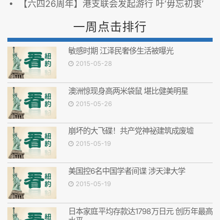
【六四26周年】港支联会发起游行 吁‘毋忘初衷’
一周点击排行
敏感时期 江泽民奢侈生活被曝光
2015-05-28
澳洲惊现身高两米袋鼠 堪比健美明星
2015-05-26
崩坏的大飞碟！共产党神祕建筑成废墟
2015-05-19
美国控6名中国学者间谍 涉天津大学
2015-05-19
日本家庭平均存款达1798万日元 创历年最高