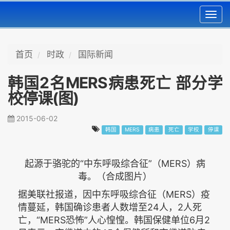
Toggl
navig
首页
时政
国际新闻
韩国2名MERS病患死亡 部分学
校停课(图)
2015-06-02
韩国
MERS
病患
死亡
学校
停课
起源于骆驼的“中东呼吸综合征”（MERS）病
毒。（合成图片）
据美联社报道，因中东呼吸综合征（MERS）疫
情蔓延，韩国确诊患者人数增至24人，2人死
亡，“MERS恐怖”人心惶惶。韩国保健单位6月2