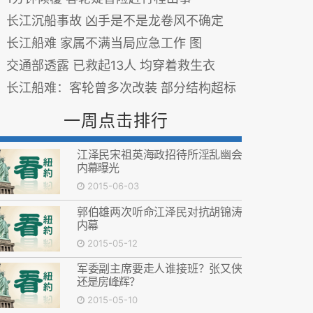
长江沉船事故 凶手是不是龙卷风不确定
长江船难 家属不满当局应急工作 图
交通部透露 已救起13人 均穿着救生衣
长江船难：客轮曾多次改装 部分结构超标
一周点击排行
江泽民宋祖英海政招待所淫乱幽会
内幕曝光
2015-06-03
郭伯雄两次听命江泽民对抗胡锦涛
内幕
2015-05-12
军委副主席要走人谁接班？张又侠
还是房峰辉？
2015-05-10