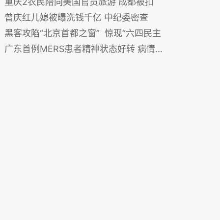
重庆2农民陪同美国官员旅游 成都被扣
曾庆红儿媳被曝洗钱千亿 中纪委密查
黑客攻陷“北京首都之窗” 惊现“六四民主
广东首例MERS患者精神状态好转 病情谨慎乐观