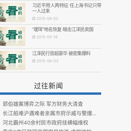
习近平用人两特征 任上海书记只带
一人过来
2015-06-02
“瑷珲”地名恢复 暗击江泽民卖国
2015-05-19
江泽民行宫超豪华 被密集爆料
2015-06-03
过往新闻
郭伯雄案博弈之际 军方财务大清查
长江船难沪遇难者亲属市府示威与警爆冲突
河北霸州40余村民市政府挂横幅维权