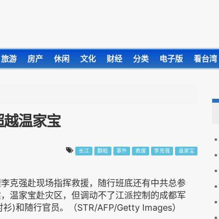
旅游
房产
休闲
文化
财经
分类
电子版
看台湾
超越温家宝
长江
翻船
事件
救援
李克强
温家宝
总理李克强赴现场指挥救援，随行班底还有中共总参
震，温家宝赴灾区，但调动不了江派控制的成都军
随行官员。（STR/AFP/Getty Images）