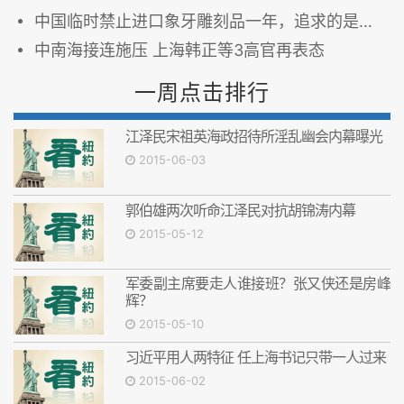
中国临时禁止进口象牙雕刻品一年，追求的是政治影响而非实际环保效果
中南海接连施压 上海韩正等3高官再表态
一周点击排行
江泽民宋祖英海政招待所淫乱幽会内幕曝光
2015-06-03
郭伯雄两次听命江泽民对抗胡锦涛内幕
2015-05-12
军委副主席要走人谁接班？张又侠还是房峰
辉？
2015-05-10
习近平用人两特征 任上海书记只带一人过来
2015-06-02