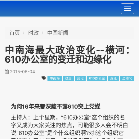
Toggl
navig
首页
时政
中国新闻
中南海最大政治变化--横河：
610办公室的变迁和边缘化
2015-06-04
中南海
政治
变化
610办公室
变迁
边缘化
为何16年来都深藏不露610突上党媒
主持人：上个星期，“610办公室”这个组织的名
字又成为大家关注的焦点，可能很多人会不明白
说“610办公室”是个什么组织啊?对!这个组织它