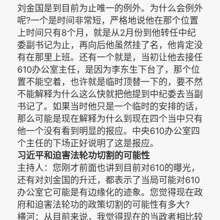
刘金国是到目前为止唯一的例外。为什么会例外
呢?一个是时间非常短，严格地说他在那个位置
上时间只有8个月，就是从2月份到他转任中纪
委副书记为止，再向后他虽然挂了名，他肯定没
有在那里上班。还有一个就是，当初让他去接任
610办公室主任，是因为李东生下台了，那个位
置不能空着，也许就是临时顶替一下的，要不然
不能解释为什么这么快就把他提到中纪委去当副
书记了。如果当时他只是一个临时的安排的话，
那么可能是现在解释为什么到现在四个当中只有
他一个没有看到明显的报应。中央610办公室四
个主任的下场正好说明了这是报应。
习近平和迫害法轮功切割的可能性
主持人：您刚才前面也讲到目前对610的曝光，
还有对刘金国的升迁，都表示了当局可能对610
办公室它可能是有边缘化的迹象。您觉得现在政
府和迫害法轮功的政策切割的可能性有多大?
横河：从目前来说，我觉得现在的当政者相比较