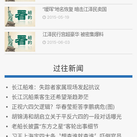
“瑷珲”地名恢复 暗击江泽民卖国
2015-05-19
江泽民行宫超豪华 被密集爆料
2015-06-03
过往新闻
长江船难：失踪者家属现场发起抗议
长江沉船乘客生还希望渐趋渺茫
正视六四欠逻辑？华春莹拒答李鹏病危(图)
胡锦涛和胡启立关于平反六四的一段对话曝光
老船长披露“东方之星”客轮出事细节
习王上海定四大条〝想查谁就查谁〞吓倒官员