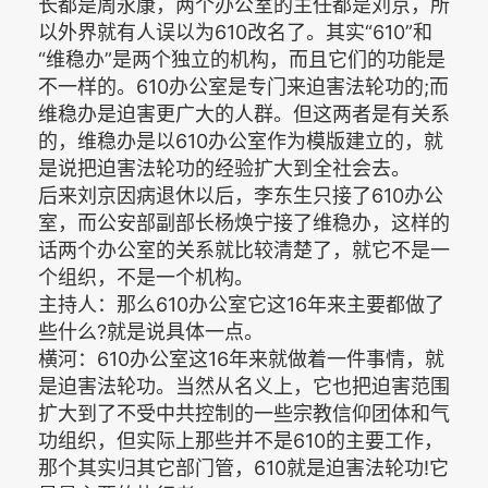
长都是周永康，两个办公室的主任都是刘京，所
以外界就有人误以为610改名了。其实“610”和
“维稳办”是两个独立的机构，而且它们的功能是
不一样的。610办公室是专门来迫害法轮功的;而
维稳办是迫害更广大的人群。但这两者是有关系
的，维稳办是以610办公室作为模版建立的，就
是说把迫害法轮功的经验扩大到全社会去。
后来刘京因病退休以后，李东生只接了610办公
室，而公安部副部长杨焕宁接了维稳办，这样的
话两个办公室的关系就比较清楚了，就它不是一
个组织，不是一个机构。
主持人：那么610办公室它这16年来主要都做了
些什么?就是说具体一点。
横河：610办公室这16年来就做着一件事情，就
是迫害法轮功。当然从名义上，它也把迫害范围
扩大到了不受中共控制的一些宗教信仰团体和气
功组织，但实际上那些并不是610的主要工作，
那个其实归其它部门管，610就是迫害法轮功!它