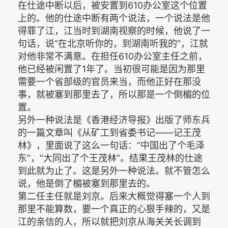
在仕途中断以后，被安置到610办公室这个位置
上的。他的仕途中断有两个说法，一个说法是他
得罪了江，江当时到湖南视察的时候，他说了一
句话，说“在北京听你的，到湖南听我的”，江就
对他非常不满意。在担任610办公室主任之前，
他已经被闲置了1年了。当初很可能是因为那里
需要一个省部级的官员来当，而他正好在那没
事，就被塞到那里去了，所以那是一个倒楣的位
置。
另外一种说法是《香港经济导报》出版了师东兵
的一篇文章叫《从矿工到省委书记——记王茂
林》，里面说了这么一句话：“中国出了个毛泽
东”，“大同出了个王茂林”。结果王茂林的仕途
到此就为止了。这是另外一种说法。就不管怎么
说，他是倒了楣被塞到那里去的。
第二任主任就是刘京。后来大概觉得塞一个人到
那里不能算数，要一个真正的心狠手辣的，又是
江的亲信的人，所以就把刘京从海关关长调到