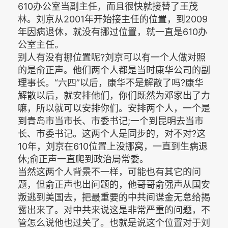
610办公室当副主任，而且很快就接替了王茂
林。刘京从2001年开始接主任的位置，到2009
年因病退休，就没有挪过位置，就一直是610办
公室主任。
别人有没有挪位置呢?刘京可以有一个人做对照
的是俞正声。他们两个人都是当时康华公司的副
理事长。“六四”以后，康华不是解散了吗?康华
解散以后，就安排他们，你们既然为邓家出了力
嘛，所以就可以安排你们。安排两个人，一个是
到青岛市当市长、市委书记;一个到昆明去当市
长、市委书记。这两个人是同步的，对不对?这
10年，刘京在610位置上没挪窝，一直到生病退
休;俞正声一直爬到政治局常委。
当然这两个人背景不一样，可能也有其它的问
题，但俞正声也出问题的，他哥哥俞强声从国安
叛逃到美国去，把最重要的中共间谍金无怠给揭
露出来了。对中共来说这是非常严重的问题，不
管怎么说他也过关了。也就是说这个位置对于刘