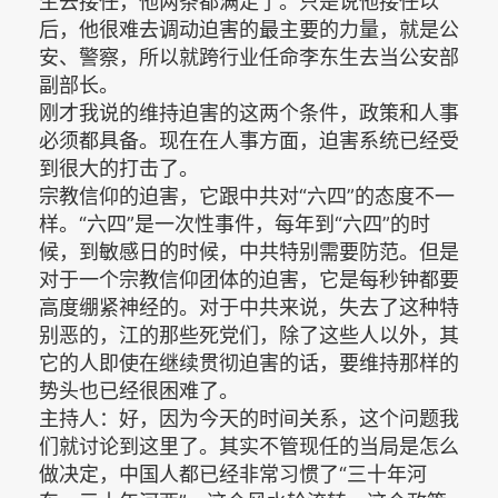
生去接任，他两条都满足了。只是说他接任以
后，他很难去调动迫害的最主要的力量，就是公
安、警察，所以就跨行业任命李东生去当公安部
副部长。
刚才我说的维持迫害的这两个条件，政策和人事
必须都具备。现在在人事方面，迫害系统已经受
到很大的打击了。
宗教信仰的迫害，它跟中共对“六四”的态度不一
样。“六四”是一次性事件，每年到“六四”的时
候，到敏感日的时候，中共特别需要防范。但是
对于一个宗教信仰团体的迫害，它是每秒钟都要
高度绷紧神经的。对于中共来说，失去了这种特
别恶的，江的那些死党们，除了这些人以外，其
它的人即使在继续贯彻迫害的话，要维持那样的
势头也已经很困难了。
主持人：好，因为今天的时间关系，这个问题我
们就讨论到这里了。其实不管现任的当局是怎么
做决定，中国人都已经非常习惯了“三十年河