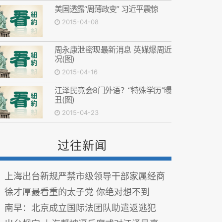
美国透露“周薄政变” 习近平震惊
2015-04-08
周永康泄密现最新消息 英媒爆周近
况(图)
2015-04-16
江泽民竟会8门外语？“特殊学历”曝
丑(图)
2015-04-23
过往新闻
上海出台新规严禁市级领导干部家属经商
徐才厚最看重的太子党 你绝对想不到
南早：北京成立国际法团队助遣返逃犯