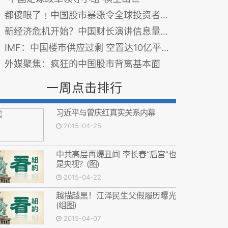
都傻眼了﹗中国股市暴涨令全球投资者乱了阵脚
新经济危机开始？中国财长演讲信息量很大(图)
IMF：中国楼市供应过剩 空置达10亿平方米
外媒聚焦：疯狂的中国股市背离基本面
一周点击排行
习近平与曾庆红真实关系内幕
2015-04-25
中共高层再爆丑闻 李长春“后宫”也
是央视？(图)
2015-04-22
越描越黑！江泽民生父假履历曝光
(组图)
2015-04-07