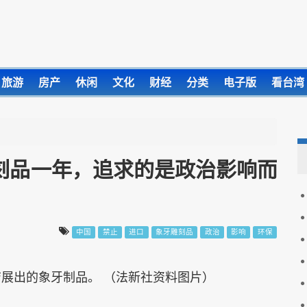
旅游
房产
休闲
文化
财经
分类
电子版
看台湾
刻品一年，追求的是政治影响而
中国
禁止
进口
象牙雕刻品
政治
影响
环保
店展出的象牙制品。 （法新社资料图片）