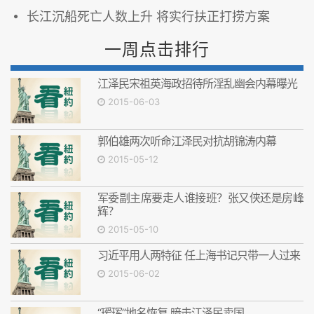
长江沉船死亡人数上升 将实行扶正打捞方案
一周点击排行
江泽民宋祖英海政招待所淫乱幽会内幕曝光
2015-06-03
郭伯雄两次听命江泽民对抗胡锦涛内幕
2015-05-12
军委副主席要走人谁接班？张又侠还是房峰
辉？
2015-05-10
习近平用人两特征 任上海书记只带一人过来
2015-06-02
“瑷珲”地名恢复 暗击江泽民卖国