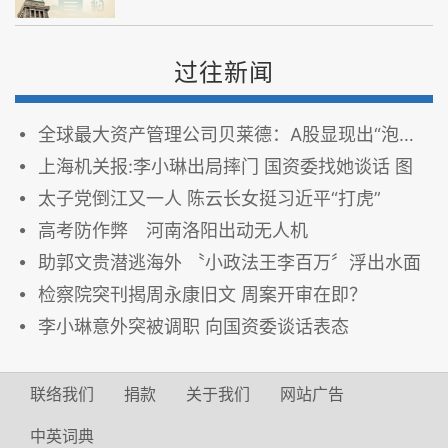
过往新闻
全球最大资产管理公司贝莱德：A股显现出“泡沫化”
上海机关报:李小琳出局摔门 国资委找她谈话 图
太子党倒江又一人 陈云长女挺习近平“打虎”
高考防作弊 河南洛阳出动无人机
助郭文贵潜逃海外 〝小政法王李百万〞浮出水面
检察院突刊揭周永康旧文 周案开审在即？
李小琳意外突被调职 向国资委谈话表态
联络我们
捐款
关于我们
网站广告
中英词典