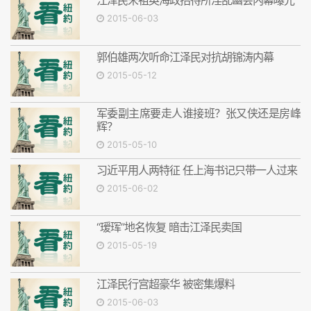
江泽民宋祖英海政招待所淫乱幽会内幕曝光
2015-06-03
郭伯雄两次听命江泽民对抗胡锦涛内幕
2015-05-12
军委副主席要走人谁接班？张又侠还是房峰
辉？
2015-05-10
习近平用人两特征 任上海书记只带一人过来
2015-06-02
“瑷珲”地名恢复 暗击江泽民卖国
2015-05-19
江泽民行宫超豪华 被密集爆料
2015-06-03