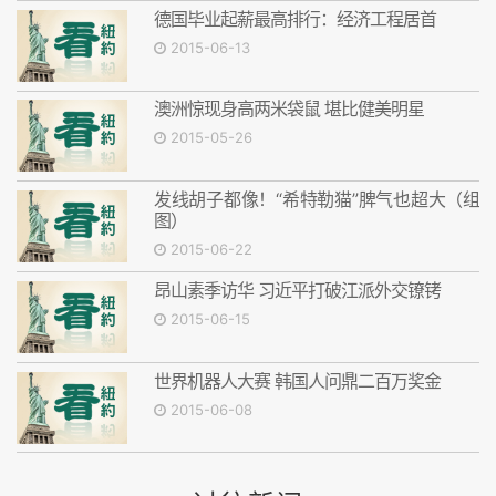
德国毕业起薪最高排行：经济工程居首
2015-06-13
澳洲惊现身高两米袋鼠 堪比健美明星
2015-05-26
发线胡子都像！“希特勒猫”脾气也超大（组
图）
2015-06-22
昂山素季访华 习近平打破江派外交镣铐
2015-06-15
世界机器人大赛 韩国人问鼎二百万奖金
2015-06-08