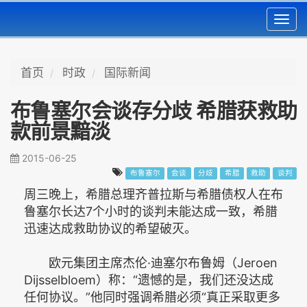
Toggl
navig
首页
时政
国际新闻
布鲁塞尔会谈存分歧 希腊获救助
款前景黯淡
2015-06-25
布鲁塞尔
会谈
分歧
希腊
救助
谈判
周三晚上，希腊总理齐普拉斯与希腊债权人在布
鲁塞尔长达7个小时的谈判未能达成一致，希腊
迅速达成救助协议的希望破灭。
欧元集团主席杰伦·迪塞尔布鲁姆（Jeroen
Dijsselbloem）称：“遗憾的是，我们还没达成
任何协议。”他同时强调希腊必须“真正采取更多