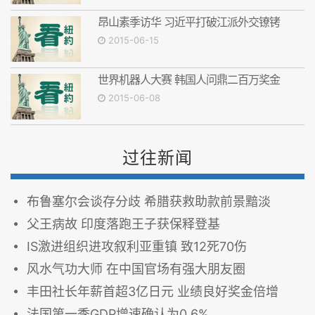
昂山素季访华 习近平打破江派外交镣铐
2015-06-15
世界机器人大赛 韩国人问鼎二百万奖金
2015-06-08
过往新闻
布鲁塞尔会谈存分歧 希腊获救助款前景黯淡
父王病故 印度落跑王子获保释登基
IS激进组织进攻叙利亚重镇 致12死70伤
风水气功大师 在中国官场有强大朋友圈
丰田社长年薪首超3亿日元 业绩良好奖金倍增
法国第一季GDP增速确认为0.6%