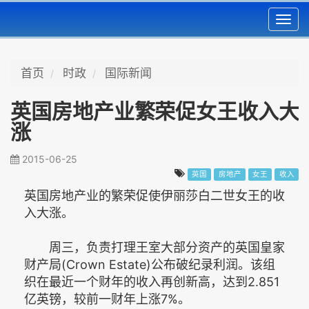
Toggl
navig
首页
时政
国际新闻
英国房地产业繁荣促女王收入大
涨
2015-06-25
英国
房地产
女王
收入
英国房地产业的繁荣促使伊丽莎白二世女王的收
入大涨。
周三，负责打理王室大部分资产的英国皇家
财产局(Crown Estate)公布破纪录利润。该组
织在最近一个财年的收入再创新高，达到2.851
亿英镑，较前一财年上涨7%。