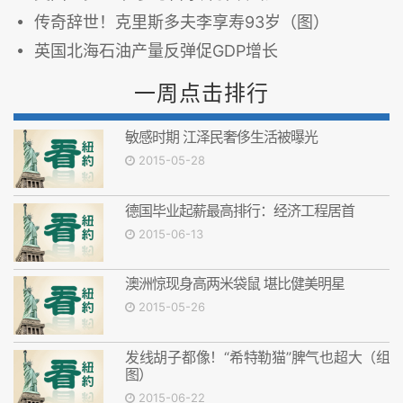
传奇辞世！克里斯多夫李享寿93岁（图）
英国北海石油产量反弹促GDP增长
一周点击排行
敏感时期 江泽民奢侈生活被曝光
2015-05-28
德国毕业起薪最高排行：经济工程居首
2015-06-13
澳洲惊现身高两米袋鼠 堪比健美明星
2015-05-26
发线胡子都像！“希特勒猫”脾气也超大（组
图）
2015-06-22