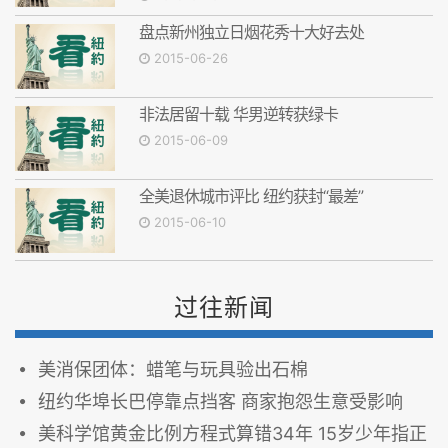
盘点新州独立日烟花秀十大好去处
2015-06-26
非法居留十载 华男逆转获绿卡
2015-06-09
全美退休城市评比 纽约获封“最差”
2015-06-10
过往新闻
美消保团体：蜡笔与玩具验出石棉
纽约华埠长巴停靠点挡客 商家抱怨生意受影响
美科学馆黄金比例方程式算错34年 15岁少年指正