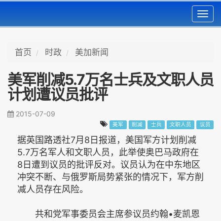
Toggl
navig
首页
时政
美加新闻
美军削减5.7万名士兵及文职人员
计划遭议员批评
2015-07-09
美军
削减
士兵
文职人员
议员
据英国路透社7月8日报道，美国军方计划削减
5.7万名军人和文职人员，此举使奥巴马政府在
8日遭到议员的批评反对。议员认为在中东地区
冲突不断、与俄罗斯局势紧张的情况下，军方削
减人员存在风险。
共和党军事委员会主席参议员约翰•麦凯恩