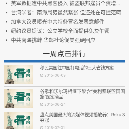
美军数据遭中共黑客侵入 被盗联邦雇员个资增至千万
台湾学者：南海局势虽然紧张 但还处在可控范畴
加拿大议员曝光中共特务冒名发恶意邮件
纽约议员提议：公立学校全面提供免费午餐
中共南海挑衅 华邮社论促美强硬回应
一周点击排行
移民美国往中国打电话的三大省钱方案
2015-06-09
谷歌和沃尔玛相继下架含“美利坚联盟国国
旗”图案商品
2015-06-24
盘点美国最火的流媒体视频播放器：Roku 3
夺冠
2015-07-01