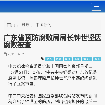
Toggl
navig
首页
时政
中国新闻
广东省预防腐败局局长钟世坚因
腐败被查
2015-07-21
广东
预防
腐败
局长
钟世坚
被查
中共纪律检查委员会和中国国家监察部星期二
（7月21日）宣布，“中共中央纪委对广东省纪委
原副书记、监察厅原厅长钟世坚严重违纪问题进
行了立案审查。”
中共中央纪委和国家监察部联合网站发布的新闻
稿介绍了钟世坚的简历，列出他所担任的最后一