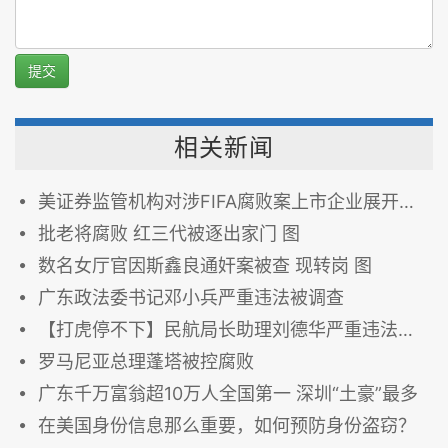
提交
相关新闻
美证券监管机构对涉FIFA腐败案上市企业展开调查
批老将腐败 红三代被逐出家门 图
数名女厅官因斯鑫良通奸案被查 现转岗 图
广东政法委书记邓小兵严重违法被调查
【打虎停不下】民航局长助理刘德华严重违法被查
罗马尼亚总理蓬塔被控腐败
广东千万富翁超10万人全国第一 深圳“土豪”最多
在美国身份信息那么重要，如何预防身份盗窃？