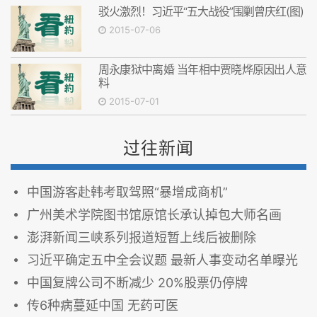
驳火激烈！习近平“五大战役”围剿曾庆红(图)
2015-07-06
周永康狱中离婚 当年相中贾晓烨原因出人意
料
2015-07-01
过往新闻
中国游客赴韩考取驾照“暴增成商机”
广州美术学院图书馆原馆长承认掉包大师名画
澎湃新闻三峡系列报道短暂上线后被删除
习近平确定五中全会议题 最新人事变动名单曝光
中国复牌公司不断减少 20%股票仍停牌
传6种病蔓延中国 无药可医