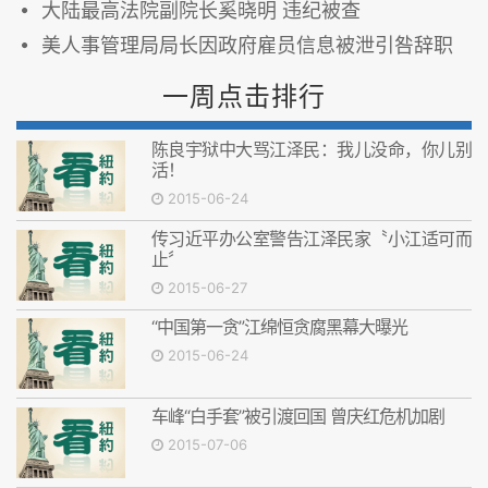
大陆最高法院副院长奚晓明 违纪被查
美人事管理局局长因政府雇员信息被泄引咎辞职
一周点击排行
陈良宇狱中大骂江泽民：我儿没命，你儿别
活！
2015-06-24
传习近平办公室警告江泽民家〝小江适可而
止〞
2015-06-27
“中国第一贪”江绵恒贪腐黑幕大曝光
2015-06-24
车峰“白手套”被引渡回国 曾庆红危机加剧
2015-07-06