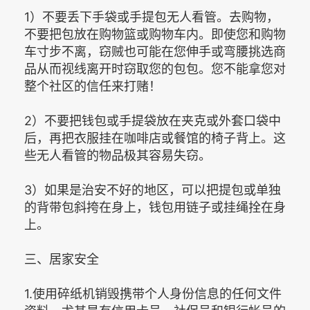
1）不要丢下手袋或手提包无人看管。去购物，
不要把包放在购物篮或购物车内。即使您和购物
车寸步不离，窃贼也可能在您伸手或弯腰挑选商
品从而视线离开时窃取您的包包。您不能拿您对
整个社区的信任来打赌！
2）不要把钱包或手提袋放在夹克或外套口袋中
后，再把衣服挂在咖啡店或餐馆的椅子背上。这
些无人看管的物品极其容易失窃。
3）如果是治安不好的地区，可以把提包或单独
的背带包斜挎在身上，钱包用链子或挂绳拴在身
上。
三、居家安全
1.使用碎纸机销毁携带个人身份信息的任何文件