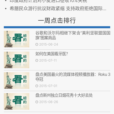
印度政府计划对小麦进口征收10%关税
希腊民众游行抗议财政紧缩 支持政府拒绝国际援助条件
一周点击排行
谷歌和沃尔玛相继下架含“美利坚联盟国国
旗”图案商品
2015-06-24
如何在美国看牙医？
2015-07-11
盘点美国最火的流媒体视频播放器：Roku 3
夺冠
2015-07-01
盘点新州独立日烟花秀十大好去处
2015-06-26