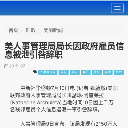
Toggl
navig
首页
时政
美加新闻
美人事管理局局长因政府雇员信
息被泄引咎辞职
2015-07-11
人事管理局
局长
政府
雇员
信息
被泄
辞职
中新社华盛顿7月10日电 (记者 张蔚然)美国
联邦政府人事管理局局长凯瑟琳·阿奎莱拉
(Katherine Archuleta)当地时间10日因上千万
名联邦雇员个人信息遭泄一事引咎辞职。
人事管理局9日宣布，该局发现有2150万人