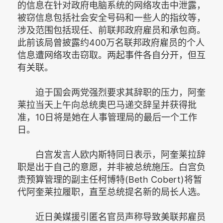
的信息在针对政府电脑系统的网络攻击中泄露，
被窃信息包括社会安全号码和一些人的指纹等，
涉及范围包括现任、前联邦政府雇员和承包商。
此前该局曾披露约400万名联邦政府雇员的个人
信息遭网络攻击窃取。两起事件各自分开，但互
有关联。
迫于国会两党强烈要求其辞职的压力，阿奎
莱拉当天上午向总统奥巴马递交辞呈并获得批
准，10日将是她在人事管理局的最后一个工作
日。
白宫发言人欧内斯特同日表示，阿奎莱拉辞
职是出于自己的意愿，并非被总统施压。白宫负
责预算管理的副主任柯博特(Beth Cobert)将暂
代阿奎莱拉履职，直至总统提名新的局长人选。
近日美媒援引匿名官员声称导致美联邦雇员