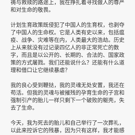
祷与救赎的路途上，我在挣扎着寻找做人的尊严
和对生命的敬畏。
计划生育政策既侵犯了中国人的生育权，也剥夺
了中国人的生命权。它是人类有史以来，包括瘟
疫、战争、灾难等在内，人类最大的浩劫。历史
上从来就没有过记录四亿人的非正常死亡的数
字，而且是以公开的、长期的、合法的、国家政
策的方式屠戮。我们还能说什么？还能有什么道
理和借口让它继续暴虐？
我的良心受到鞭挞，我的灵魂无处安置，我还在
苟活。但我的灵魂与被摧残的孕育生命的子宫和
强制引产的胎儿一样只剩下一个破败的躯壳，失
去了生命。
今天，我为死去的胎儿和自己举行了一次葬礼，
以此来控诉它的残暴，因为只有这样，我才能感