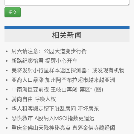
提交
相关新闻
周六请注意：公园大道变步行街
新路纪廖怡君 提醒小心开车
美将发射小行星样本返回探测器：或发现有机物
亚裔人口暴涨 加州阿罕布拉超市越来越亚洲
中南海巨变前夜 王岐山再闯“禁区” (图)
骑向自由 呼唤人权
华人租客搬走留下脏乱房间 吓坏房东
恐慌救市 A股纳入MSCI指数更遥远
重庆金佛山天降神秘亮点 直落金佛寺藏经阁