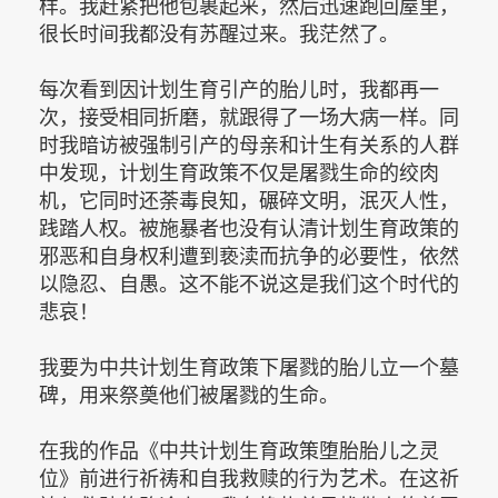
样。我赶紧把他包裹起来，然后迅速跑回屋里，
很长时间我都没有苏醒过来。我茫然了。
每次看到因计划生育引产的胎儿时，我都再一
次，接受相同折磨，就跟得了一场大病一样。同
时我暗访被强制引产的母亲和计生有关系的人群
中发现，计划生育政策不仅是屠戮生命的绞肉
机，它同时还荼毒良知，碾碎文明，泯灭人性，
践踏人权。被施暴者也没有认清计划生育政策的
邪恶和自身权利遭到亵渎而抗争的必要性，依然
以隐忍、自愚。这不能不说这是我们这个时代的
悲哀！
我要为中共计划生育政策下屠戮的胎儿立一个墓
碑，用来祭奠他们被屠戮的生命。
在我的作品《中共计划生育政策堕胎胎儿之灵
位》前进行祈祷和自我救赎的行为艺术。在这祈