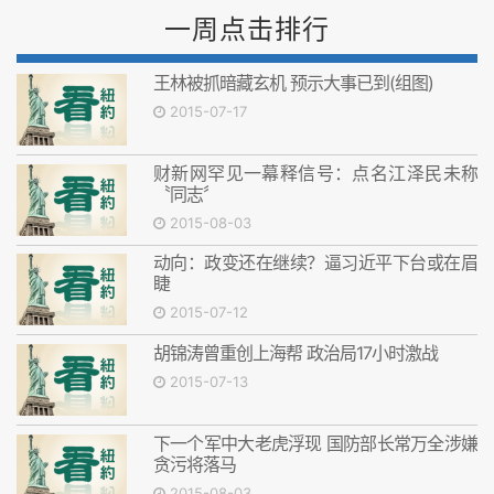
一周点击排行
王林被抓暗藏玄机 预示大事已到(组图)
2015-07-17
财新网罕见一幕释信号：点名江泽民未称
〝同志〞
2015-08-03
动向：政变还在继续？逼习近平下台或在眉
睫
2015-07-12
胡锦涛曾重创上海帮 政治局17小时激战
2015-07-13
下一个军中大老虎浮现 国防部长常万全涉嫌
贪污将落马
2015-08-03