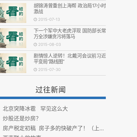
胡锦涛曾重创上海帮 政治局17小时
激战
2015-07-13
下一个军中大老虎浮现 国防部长常
万全涉嫌贪污将落马
2015-08-03
剧情惊人逆转！北戴河会议前习近
平变局“路线图”
2015-07-30
过往新闻
北京突降冰雹 罕见这么大
炒股还是炒房？
房产税定初稿 房子多的快破产了！（上）