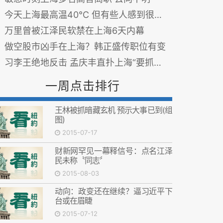
今天上海最高温40℃ 但有些人感到很冷？
万里曾被江泽民软禁在上海6天内幕
做空股市凶手在上海？韩正盛传职位有变
习李王绝地反击 孟庆丰直扑上海“要抓人”(图)
一周点击排行
王林被抓暗藏玄机 预示大事已到(组
图)
2015-07-17
财新网罕见一幕释信号：点名江泽
民未称〝同志〞
2015-08-03
动向：政变还在继续？逼习近平下
台或在眉睫
2015-07-12