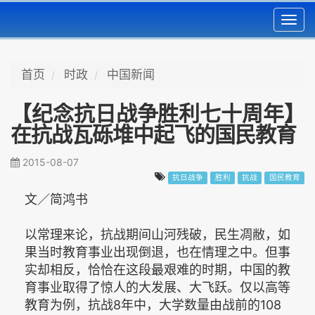
Toggl
navig
首页
时政
中国新闻
【纪念抗日战争胜利七十周年】
在抗战瓦砾堆中起飞的国民教育
2015-08-07
抗日战争
胜利
抗战
国民教育
文／简鸿书
以常理来论，抗战期间山河残破，民生凋敝，如
果当时教育事业出现倒退，也在情理之中。但事
实却相反，恰恰在这段最艰难的时期，中国的教
育事业取得了惊人的大发展、大飞跃。仅以高等
教育为例，抗战8年中，大学数量由战前的108