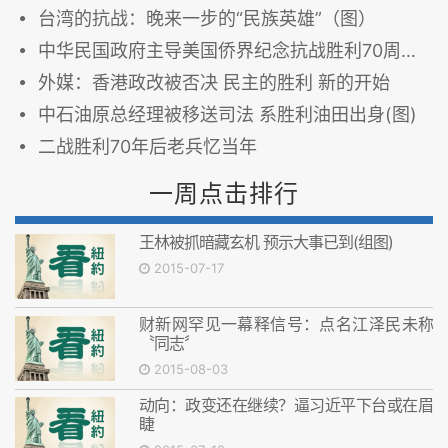
台湾的抗战：晚来一步的“民族英雄”（图）
中华民国政府主导美国侨界纪念抗战胜利70周年活动
外媒：香港政改被否决 民主的胜利 新的开始
中石油原总经理被移送司法 系胜利油田出身(图)
二战胜利70年后老兵忆当年
一周点击排行
王林被抓暗藏玄机 预示大事已到(组图)
2015-07-17
财新网罕见一幕释信号：点名江泽民未称
〝同志〞
2015-08-03
动向：政变还在继续？逼习近平下台或在眉
睫