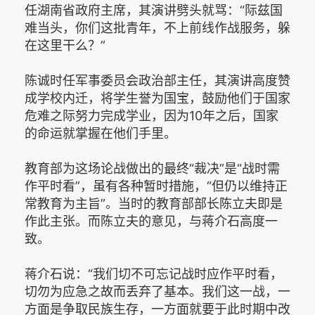
任湖南省政府主席，其演讲劈头就骂：“际兹国
难当头，你们这批青年，不上前线作战服务，躲
在这里干么？”
陈诚时任军事委员会政治部主任，其演讲高度赞
成学校内迁，将学生誉为国宝，鼓励他们于国家
危难之际努力完成学业，因为10年之后，国家
的命运就掌握在他们手里。
教育部为这场论战做出的最终“裁决”是“战时需
作平时看”，虽有各种暂时措施，“但仍以维持正
常教育为主旨”。当时的教育部部长陈立夫即是
作此主张。而陈立夫的意见，与蒋介石高度一
致。
蒋介石说：“我们切不可忘记战时应作平时看，
切勿为应急之故而丢弃了基本。我们这一战，一
方面是争取民族生存，一方面就要于此时期中改