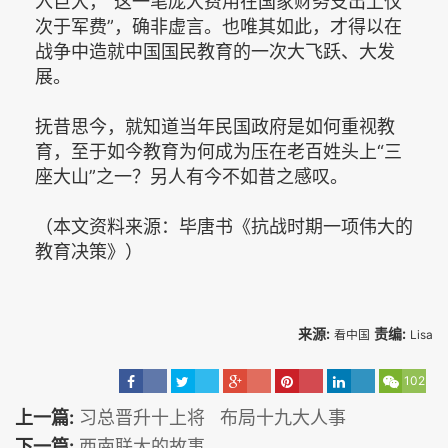
入巨大，“这一笔庞大费用在国家财务支出上仅
次于军费”，确非虚言。也唯其如此，才得以在
战争中造就中国国民教育的一次大飞跃、大发
展。
抚昔思今，就知道当年民国政府是如何重视教
育，至于如今教育为何成为压在老百姓头上“三
座大山”之一？另人有今不如昔之感叹。
（本文资料来源：毕唐书《抗战时期一项伟大的
教育决策》）
来源:
责编:
看中国
Lisa
102
上一篇:
习总晋升十上将 布局十九大人事
下一篇:
西南联大的故事