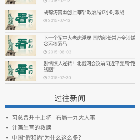
2015-07-12
胡锦涛曾重创上海帮 政治局17小时激战
2015-07-13
下一个军中大老虎浮现 国防部长常万全涉嫌
贪污将落马
2015-08-03
剧情惊人逆转！北戴河会议前习近平变局“路
线图”
2015-07-30
过往新闻
习总晋升十上将 布局十九大人事
计画生育的救赎
中国“假和尚”为什么这么多？