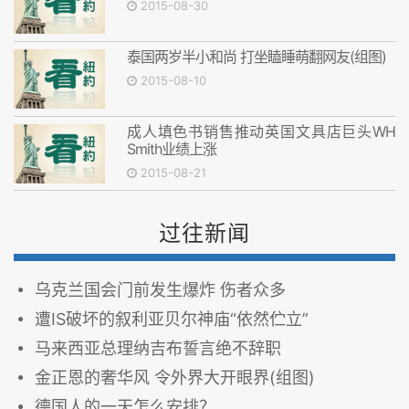
2015-08-30
泰国两岁半小和尚 打坐瞌睡萌翻网友(组图)
2015-08-10
成人填色书销售推动英国文具店巨头WH
Smith业绩上涨
2015-08-21
过往新闻
乌克兰国会门前发生爆炸 伤者众多
遭IS破坏的叙利亚贝尔神庙“依然伫立”
马来西亚总理纳吉布誓言绝不辞职
金正恩的奢华风 令外界大开眼界(组图)
德国人的一天怎么安排？