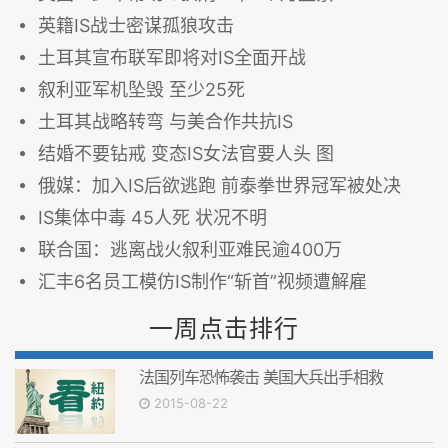
英籍IS战士密谋孤狼攻击
土耳其宣布联军即将对IS全面开战
叙利亚军机坠毁 至少25死
土耳其战略转弯 与美合作共抗IS
结婚不要钻戒 变态IS女法官要人头 图
俄媒：加入IS后欲逃跑 前泰拳世界冠军被处决
IS集体中毒 45人死 状况不明
联合国：逃离战火叙利亚难民逾400万
汇丰6名员工模仿IS制作“斩首”视频遭解雇
一周点击排行
法国列车恐怖袭击 美国大兵出手相救
2015-08-22