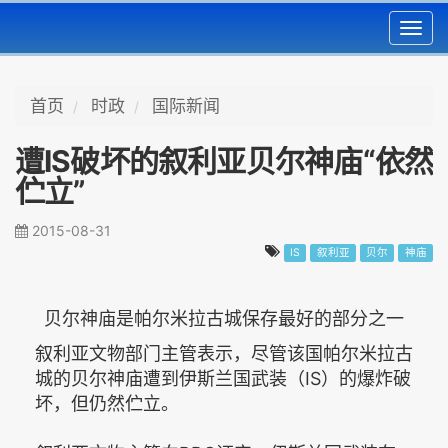
Toggl
navig
首页
时政
国际新闻
遭IS破坏的叙利亚贝尔神庙“依然
伫立”
2015-08-31
IS
叙利亚
贝尔
神庙
贝尔神庙是帕尔米拉古城保存最好的部分之一
叙利亚文物部门主管表示，尽管该国帕尔米拉古
城的贝尔神庙遭到伊斯兰国武装（IS）的爆炸破
坏，但仍然伫立。