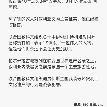
拉古城40年之久的考古学家，81岁的哈立德·阿
萨德。
阿萨德的家人对叙利亚文物主管证实，他已经被
IS斩首。
联合国教科文组织总干事伊琳娜·博科娃对阿萨
德称赞有加，表示“IS谋杀了一位伟大的人物，
但是他们将永远不会让历史沉默”。
帕尔米拉古城被列在联合国世界遗产名录之上，
叙利亚内战爆发之前是该国一个主要旅游胜地。
联合国教科文组织谴责伊斯兰国武装破坏叙利亚
文化遗产的行为是战争犯罪。
来源:
责编:
BBC
Lisa