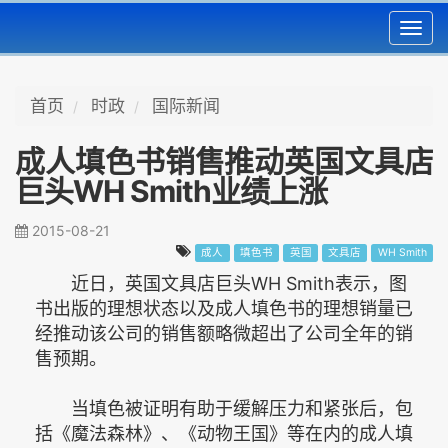
Toggl
navig
首页
时政
国际新闻
成人填色书销售推动英国文具店
巨头WH Smith业绩上涨
2015-08-21
成人
填色书
英国
文具店
WH Smith
近日，英国文具店巨头WH Smith表示，图
书出版的理想状态以及成人填色书的理想销量已
经推动该公司的销售额略微超出了公司全年的销
售预期。
当填色被证明有助于缓解压力和紧张后，包
括《魔法森林》、《动物王国》等在内的成人填