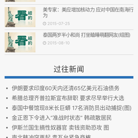
美专家：美应增加核动力 应对中国在南海行
为
2015-07-25
泰国两岁半小和尚 打坐瞌睡萌翻网友(组图)
2015-08-10
过往新闻
伊朗要求印度60天内还清65亿美元石油债务
希腊总理齐普拉斯宣布辞职 要求尽早举行大选
泰国中餐馆现8米长巨蟒 17名消防员出动捕捉(图)
金正恩下令进入“准战时状态” 韩疏散居民
伊斯兰国生摘性奴器官 卖钱资助恐攻 图
南北韩冲突再起 青瓦台紧急商榷