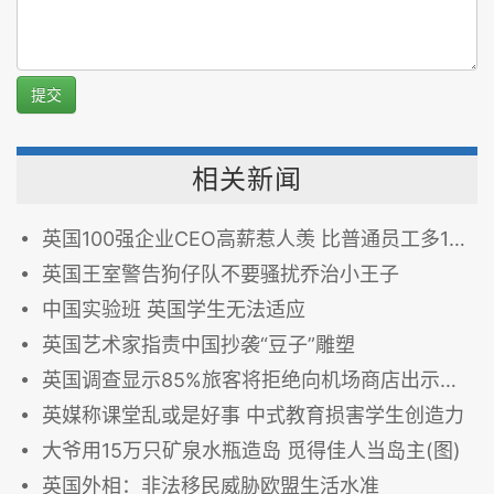
提交
相关新闻
英国100强企业CEO高薪惹人羡 比普通员工多182倍
英国王室警告狗仔队不要骚扰乔治小王子
中国实验班 英国学生无法适应
英国艺术家指责中国抄袭“豆子”雕塑
英国调查显示85%旅客将拒绝向机场商店出示登机牌
英媒称课堂乱或是好事 中式教育损害学生创造力
大爷用15万只矿泉水瓶造岛 觅得佳人当岛主(图)
英国外相：非法移民威胁欧盟生活水准