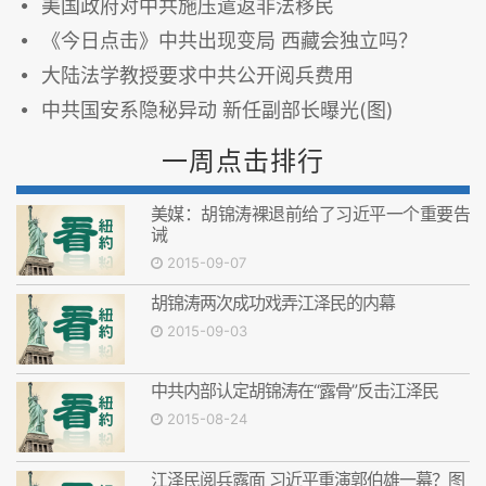
美国政府对中共施压遣返非法移民
《今日点击》中共出现变局 西藏会独立吗？
大陆法学教授要求中共公开阅兵费用
中共国安系隐秘异动 新任副部长曝光(图)
一周点击排行
美媒：胡锦涛裸退前给了习近平一个重要告
诫
2015-09-07
胡锦涛两次成功戏弄江泽民的内幕
2015-09-03
中共内部认定胡锦涛在“露骨”反击江泽民
2015-08-24
江泽民阅兵露面 习近平重演郭伯雄一幕？图