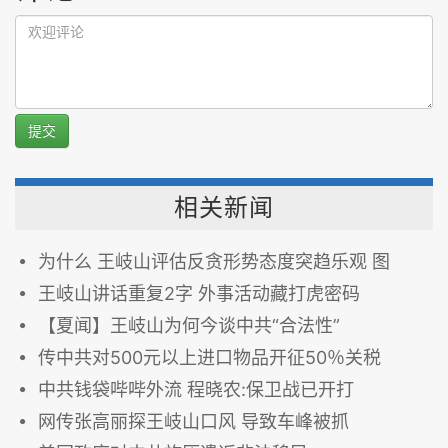
提交
相关新闻
为什么 王岐山评估反贪形势态度突趋乐观 图
王岐山讲话重复2字 外事活动藏打虎密码
【夏闻】王岐山为何今谈中共“合法性”
传中共对500元以上进口物品开征50％关税
中共钱袋哔哔外流 程晓农:保卫战已开打
网传张高丽探王岐山口风 导致车峰被抓