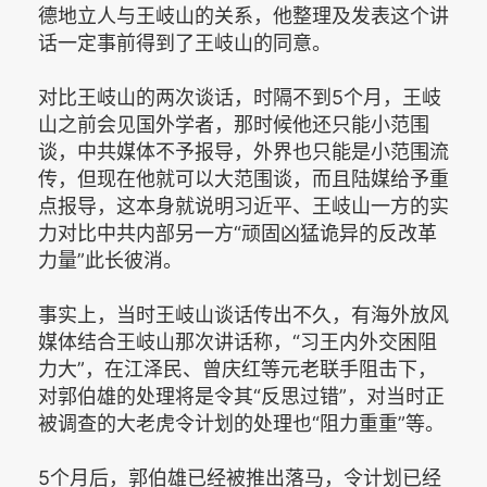
德地立人与王岐山的关系，他整理及发表这个讲
话一定事前得到了王岐山的同意。
对比王岐山的两次谈话，时隔不到5个月，王岐
山之前会见国外学者，那时候他还只能小范围
谈，中共媒体不予报导，外界也只能是小范围流
传，但现在他就可以大范围谈，而且陆媒给予重
点报导，这本身就说明习近平、王岐山一方的实
力对比中共内部另一方“顽固凶猛诡异的反改革
力量”此长彼消。
事实上，当时王岐山谈话传出不久，有海外放风
媒体结合王岐山那次讲话称，“习王内外交困阻
力大”，在江泽民、曾庆红等元老联手阻击下，
对郭伯雄的处理将是令其“反思过错”，对当时正
被调查的大老虎令计划的处理也“阻力重重”等。
5个月后，郭伯雄已经被推出落马，令计划已经