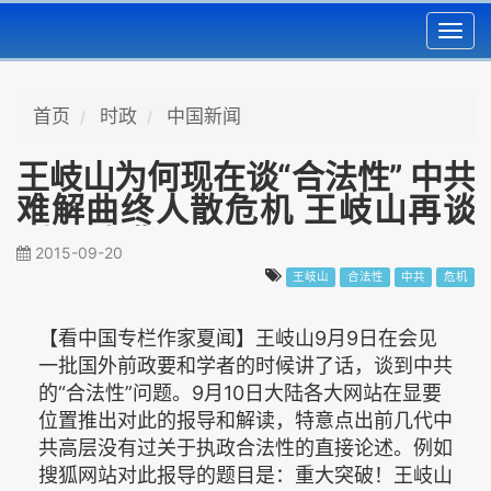
Toggl
navig
首页
时政
中国新闻
王岐山为何现在谈“合法性” 中共
难解曲终人散危机 王岐山再谈
“人心向背”
2015-09-20
王岐山
合法性
中共
危机
【看中国专栏作家夏闻】王岐山9月9日在会见
一批国外前政要和学者的时候讲了话，谈到中共
的“合法性”问题。9月10日大陆各大网站在显要
位置推出对此的报导和解读，特意点出前几代中
共高层没有过关于执政合法性的直接论述。例如
搜狐网站对此报导的题目是：重大突破！王岐山