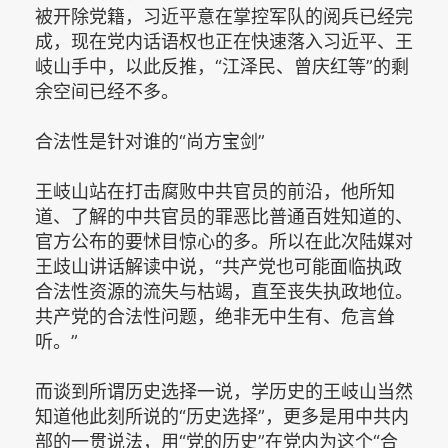
被开除党籍，习近平意在掌控军队的阅兵已经完
成，现在党内话语权也正在快速落入习近平、王
岐山手中，以此反推，“江泽民、曾庆红等”的剩
余空间已经不多。
合法性是针对谁的“尚方宝剑”
王岐山站在打击腐败中共官员的前沿，他所知
道、了解的中共官员的罪恶比普通百姓知道的、
官方公布的要怵目惊心的多。所以在此次陆媒对
王歧山讲话解读中说，“共产党也可能面临执政
合法性资源的流失与枯竭，直至丧失执政地位。
共产党的合法性问题，绝非无中生有、危言耸
听。”
而谈到所谓历史选择一说，学历史的王岐山当然
知道他此刻所说的“历史选择”，更多是用中共内
部的一贯说法，用“党的历史”在党内为这个“合