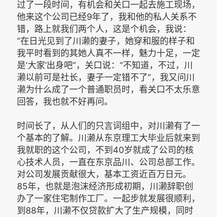
过了一段时间，有机会和关口一起去施工现场，
他来这个公司已经9年了，我和他的私人关系不
错，路上就我们两个人，这是个机会，我说：
“在日光见到了川濑的妻子，她穿和服的样子和
我平时看到的其她人真不一样，魅力十足，一定
是‘大家’出身吧”，关口说：“不知道，不过，川
濑以前可是社长，妻子一定错不了”，我又问川
濑为什么成了一个普通职员时，看关口不太乐意
回答，我也就不好再问。
时间长了，从人们的只言词组中，对川濑有了一
个基本的了解。川濑从东京理工大毕业后就来到
我就职的这个公司，不到40岁就成了公司的核
心技术人员，一直在东京品川、公司总部工作。
对公司发展贡献很大，基本工资近百万日元。
85年，也就是泡沫经济形成初期，川濑辞职创
办了一家住宅制作工厂。一起步就发展很顺利，
到88年，川濑不仅贷款扩大了生产规模，同时