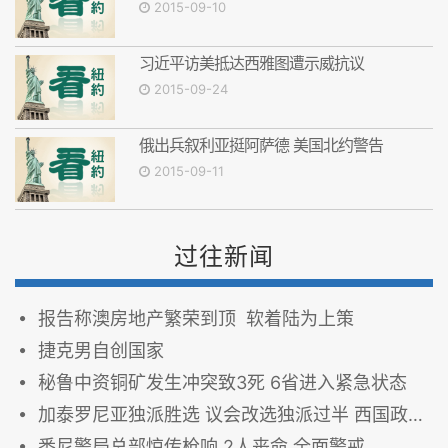
2015-09-10
习近平访美抵达西雅图遭示威抗议
2015-09-24
俄出兵叙利亚挺阿萨德 美国北约警告
2015-09-11
过往新闻
报告称澳房地产繁荣到顶 软着陆为上策
捷克男自创国家
秘鲁中资铜矿发生冲突致3死 6省进入紧急状态
加泰罗尼亚独派胜选 议会改选独派过半 西国政情紧绷
悉尼警局总部惊传枪响 2人丧命 全面警戒