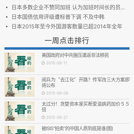
日本多数企业不赞同加班 认为加班时间长的员工升职慢
日本国债信用评级遭标普下调 不及中韩
日本2015年至今外国游客数量已超2014年全年
一周点击排行
美国政府对中共施压遣返非法移民
2015-09-11
阅兵为〝去江化〞开路？传军改三大方案即
将公布
2015-09-06
太过分！贪婪资本家买断爱滋病药加价５５
倍
2015-09-21
被ISIS“拍卖”的中国人质到底是谁(图)