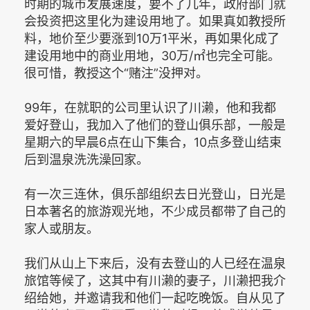
时期的城市发展速度，要不了几年，政府部门就
会投资把这里化为建设用地了。如果真如教授所
料，地价至少要涨到10万1平米，再如果化成了
建设用地中的商业用地，30万/㎡也完全可能。
很可惜，教授这个“赌注”没押对。
99年，在就职的公司里认识了川濑，他和我都
爱好登山，我加入了他们的登山俱乐部，一般是
星期六的早晨6点在山下集合，10点多登山结束
后到温泉洗洗澡回家。
有一次三连休，俱乐部组织去日光登山，日光是
日本著名的旅游观光地，不少成员都带了自己的
家人或朋友。
我们从山上下来后，没有去登山的人已经在温泉
旅馆等候了，这其中有川濑的妻子，川濑把我介
绍给她，并邀请我和他们一起吃晚饭。自从见了