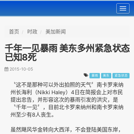
Toggl
navig
首页
时政
美加新闻
千年一见暴雨 美东多州紧急状态
已知8死
2015-10-05
暴雨
美东
紧急状态
〝这不是那种可以外出拍照的天气〞南卡罗来纳
州长海利（Nikki Haley）4日在简报会上对市民
提出忠告，并形容这次的暴雨引发的洪灾，是
〝千年一见〞，目前北卡罗来纳州和南卡罗来纳
州至少有8人丧生。
虽然飓风华金转向大西洋，不会登陆美国东岸，