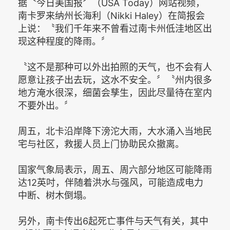
据〝今日美国报〞（USA Today）网站视频，
南卡罗来纳州长海利（Nikki Haley）在简报会
上说：〝我们千年来不曾看过南卡州低洼地区出
现这种程度的降雨。〞
〝这不是那种可以外出拍照的天气，也不会有人
愿意让孩子出去玩，这水不安全。〞〝州内很多
地方淹水很深，细菌会孳生，因此尽量待在室内
不要外出。〞
周五，北卡沿岸降下滂沱大雨，大水涌入当地民
宅与社区，救援人员上门协助民众撤离。
国家气象局表示，周五、周六部分地区可能降雨
达12英吋，伴随着洪水与强风，可能造成电力
中断、树木倒塌。
另外，南卡传出6起死亡事件与天气有关，其中