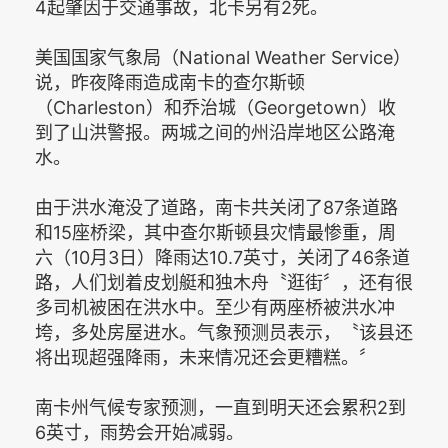
4起肇因于交通事故，北卡另有2死。
美国国家气象局（National Weather Service）
说，昨夜降雨造成南卡的查尔斯顿
（Charleston）和乔治城（Georgetown）收
到了山洪警报。两城之间的州沿岸地区公路淹
水。
由于洪水淹没了道路，南卡共关闭了87条道路
和15座桥梁，其中查尔斯顿县灾情最惨重，周
六（10月3日）降雨达10.7英寸，关闭了46条道
路，人们划着皮划艇和独木舟〝逛街〞，还有很
多司机被困在洪水中。至少有两座桥被洪水冲
垮，多处房屋进水。气象预测员表示，〝该县还
将出现超强降雨，未来情况还会更糟糕。〞
南卡州气候专家预测，一直到明天还会累积2到
6英寸，雨势会开始减弱。