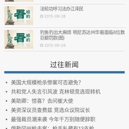
法轮功呼习法办江泽民
2015-09-28
钓鱼钓出大麻烦 明尼苏达州华裔面临6位数
巨额罚款(图)
2015-09-26
过往新闻
美国大规模枪杀惨案可否避免？
共和党人失言引风波 克林顿竞选现转机
美助卿：惊喜？去问崔大使
美资深议员查费兹 竞选众议院议长
最强裁员潮来袭 今年千万别随便辞职
俄勒冈州枪击案：枪手私藏有13支枪