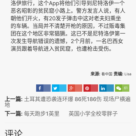
洛伊旅行，这个App将他们引导到尼特洛伊一个
恶名昭彰的贫民窟小路上。警方发言人说，有人
朝他们开火，有20发子弹击中这对老夫妇乘坐
的车辆。当局并不清楚开枪的原因，不过贩毒集
团在这个地区非常猖獗。这已不是尼特洛伊第一
次发生导航错误的遗憾，2个月前，一名巴西女
演员跟着导航进入贫民窟，也遭枪击受伤。
来源:
责编:
看中国
Lisa
61
上一篇:
土耳其遭恐袭连环爆 86死186伤 现场尸横遍
地
下一篇:
每天跑步1英里 英国小学全校零胖子
评论