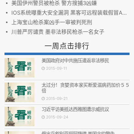
美国伊州警员被枪杀 警方搜捕3凶嫌
IOS系统曝重大安全漏洞 黑客可远程装载假冒APP窃信息
上海宝山枪杀案凶手一审被判死刑
川普严厉谴责 墨非法移民枪杀一名女子
一周点击排行
美国政府对中共施压遣返非法移民
2015-09-11
太过分！贪婪资本家买断爱滋病药加价５５
倍
2015-09-21
习近平访美抵达西雅图遭示威抗议
2015-09-24
俄出兵叙利亚挺阿萨德 美国北约警告