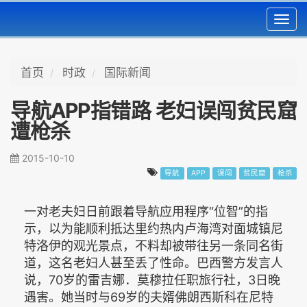
Toggl
navig
首页
时政
国际新闻
导航APP指错路 老妇误闯贫民窟
遭枪杀
2015-10-10
导航
APP
误闯
贫民窟
枪杀
一对老夫妇日前跟着导航应用程序“位智”的指
示，以为能顺利抵达里约热内卢海湾对面城镇尼
特洛伊的观光景点，不料却被带往另一条同名街
道，这名老妇人甚至丢了性命。巴西警方发言人
说，70岁的雷吉娜．莫穆拉任职旅行社，3日晚
遇害。她当时与69岁的夫婿佛朗西斯科在尼特