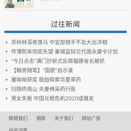
过往新闻
苏树林深夜落马 中宣部措手不及大出洋相
传薄熙来彻底失望 秦城监狱交代周永康令计划
“今日点击”满门抄斩式反腐福建省长被抓
【翰青随笔】“国歌”启示录
屠呦呦获奖 鼓励探索华夏草药
归隐终南山 夫妻俩采药行医
男女失衡 中国光棍危机2020或爆发
联络我们
捐款
关于我们
网站广告
中英词典