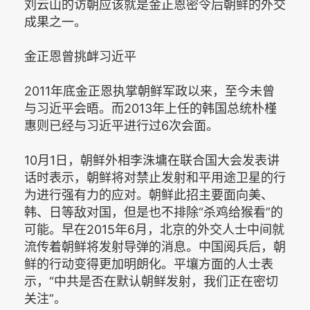
刘云山的访朝应该就是金正恩密令后朝鲜的外交
成果之一。
金正恩曾挑衅习近平
2011年底金正恩执掌朝鲜军政以来，至今未曾
与习近平会晤。而2013年上任的韩国总统朴槿
惠则已经与习近平进行过6次会面。
10月1日，朝鲜外相李洙墉在联合国大会发表讲
话时表示，朝鲜将对禁止发射和平用途卫星的行
为进行强有力的应对。朝鲜此招主要面向美、
韩、日等敌对国，但是也不排除“杀鸡给猴看”的
可能。早在2015年6月，北京的外交人士中间就
流传着朝鲜将发射导弹的消息。中国阅兵后，朝
鲜的行动变得更加明朗化。平壤方面的人士表
示，“中共是否在默认朝鲜发射，我们正在密切
关注”。