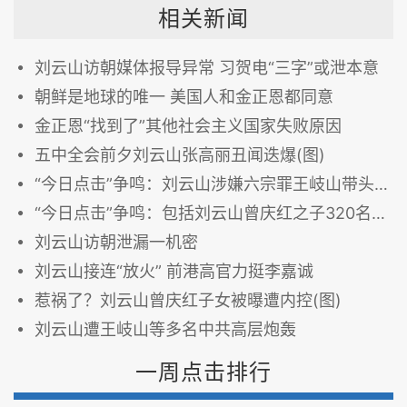
相关新闻
刘云山访朝媒体报导异常 习贺电“三字”或泄本意
朝鲜是地球的唯一 美国人和金正恩都同意
金正恩“找到了”其他社会主义国家失败原因
五中全会前夕刘云山张高丽丑闻迭爆(图)
“今日点击”争鸣：刘云山涉嫌六宗罪王岐山带头炮轰
“今日点击”争鸣：包括刘云山曾庆红之子320名官二代被（软禁）内控
刘云山访朝泄漏一机密
刘云山接连“放火” 前港高官力挺李嘉诚
惹祸了？刘云山曾庆红子女被曝遭内控(图)
刘云山遭王岐山等多名中共高层炮轰
一周点击排行