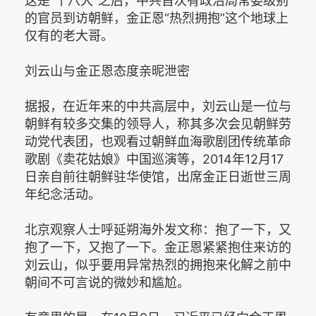
这是“十八大”之后，中共首次有政治局常委级别
的官员到访朝鲜，金正恩“热烈拥抱”这个地球上
仅有的老大哥。
刘云山与金正恩态度亲昵泄密
据报，在近年来的中共高层中，刘云山是一位与
朝鲜有较多交集的领导人，称其多次会见朝鲜劳
动党代表团，也观看过朝鲜血海歌剧团传统革命
歌剧《卖花姑娘》中国巡演等，2014年12月17
日亲自前往朝鲜驻华使馆，出席金正日逝世三周
年纪念活动。
北京观察人士呼延朔海外发文称：抱了一下，又
抱了一下，又抱了一下。金正恩紧紧抱住来访的
刘云山，似乎要用异常热烈的拥抱来化解之前中
朝间不可言说的微妙和尴尬。