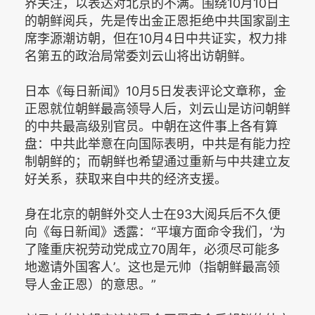
界关注，以表达对北京的不满。围绕10月10日
的朝鲜阅兵，先是传出金正恩拒绝中共国家副主
席李源潮访朝，但在10月4日中共证实，权力排
名第五的政治局常委刘云山将出访朝鲜。
日本《每日新闻》10月5日发表评论文章称，金
正恩就位朝鲜最高领导人后，刘云山是访问朝鲜
的中共最高级别官员。中朝在这件事上各有算
盘：中共此举意在向国际表明，中共是有能力控
制朝鲜的；而朝鲜也希望通过重新与中共建立友
好关系，获取来自中共的经济支援。
身在北京的朝鲜外交人士在93大阅兵后不久便
向《每日新闻》透露：“平壤方面命令我们，‘为
了隆重庆祝劳动党成立70周年，必须尽可能多
地邀请外国客人’。这也是元帅（指朝鲜最高领
导人金正恩）的意思。”