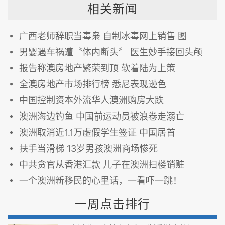
相关新闻
广西老师辞职当毒枭 自制冰毒网上销售 图
男婴遇车祸遭〝体内断头〞 医生妙手接回头颅
报告称澳房地产繁荣到顶 软着陆为上策
全澳房地产市场排行榜 悉尼表现逊色
中国控制资本外流华人澳洲购房大跌
澳洲海边钓鱼 中国前运动员被浪卷走溺亡
澳洲取消近1.1万虚假学生签证 中国居首
扶手当滑梯 13岁男孩澳洲商场惨死
中共贪官从香港汇款 儿子在澳洲扫楼销赃
一个澳洲新移民的心里话，一看吓一跳！
一周点击排行