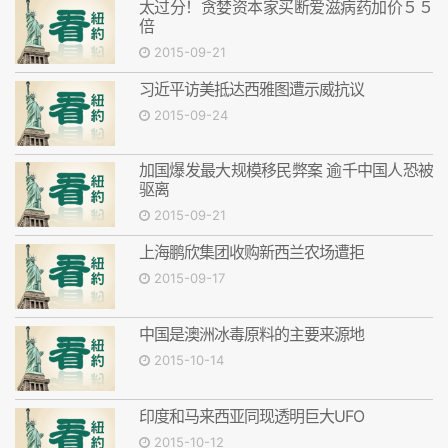
太过分！贪婪资本家买断爱滋病药加价５５
倍
2015-09-21
习近平访美抵达西雅图遭示威抗议
2015-09-24
加国爆发最大规模移民弊案 逾千中国人恐被
驱离
2015-09-21
上海鹏欣集团收购新西兰农场遭拒
2015-09-17
中国是澳洲冰毒原料的主要来源地
2015-10-14
印度和马来西亚同现透明巨大UFO
2015-10-12