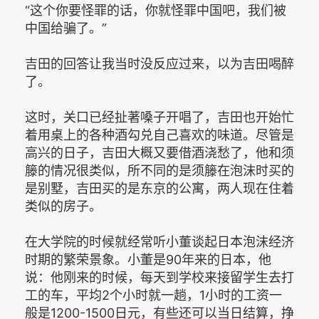
“这个你要怪罪的话，你就怪罪中国吧，我们被
中国给骗了。”
吉田的回答让我当时没反应过来，以为吉田喝醉
了。
这时，关口已经扯著嗓子开唱了，吉田也开始忙
着用桌上的各种酒勾兑自己喜欢的味道。尽管是
高兴的日子，吉田大概又要借酒浇愁了，他和须
籐的情况很类似，所不同的是须籐在泡沫时买的
是别墅，吉田买的是东京的公寓，两人现在住着
类似的房子。
在大学院的时候就经常听小董谈起日本泡沫经济
时期的繁荣景象。小董是90年来的日本，他
说：他刚来的时候，每天到学校来接留学生去打
工的车，平均2个小时就一趟，1小时的工资一
般是1200-1500日元，有些还可以当日结算，挣