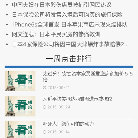
中国夫妇在日本殴伤店员被捕引网民热议
日本保险公司将发售入境后可购买的旅行保险
iPhone6s全球首发 日本苹果商店未现火爆排队
网文连载：日本平民买房的惨痛教训
日本4家保险公司将因中国天津爆炸事故赔偿200亿日元
一周点击排行
太过分！贪婪资本家买断爱滋病药加价５５
倍
2015-09-21
习近平访美抵达西雅图遭示威抗议
2015-09-24
吓死人！鳄鱼可怕的动力
2015-09-14