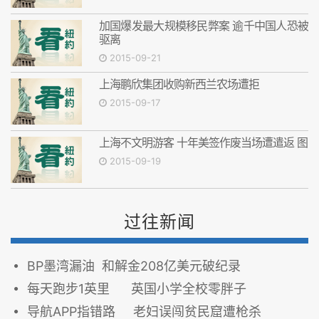
加国爆发最大规模移民弊案 逾千中国人恐被
驱离
2015-09-21
上海鹏欣集团收购新西兰农场遭拒
2015-09-17
上海不文明游客 十年美签作废当场遭遣返 图
2015-09-19
过往新闻
BP墨湾漏油 和解金208亿美元破纪录
每天跑步1英里 英国小学全校零胖子
导航APP指错路 老妇误闯贫民窟遭枪杀