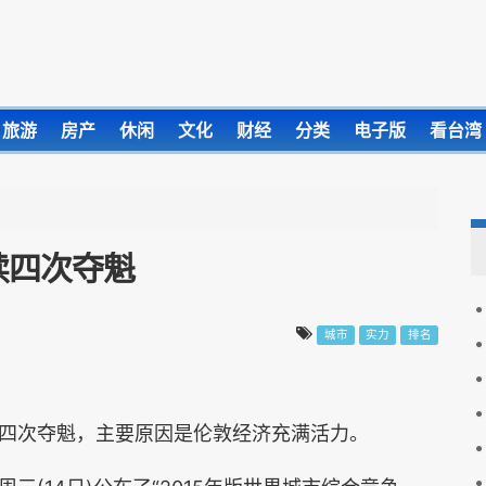
旅游
房产
休闲
文化
财经
分类
电子版
看台湾
续四次夺魁
城市
实力
排名
四次夺魁，主要原因是伦敦经济充满活力。