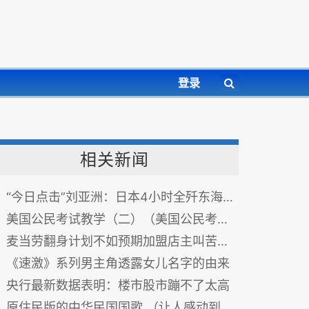
登录
相关新闻
“今日点击”刘亚洲：日本4小时全歼东海舰队中共有3大军事危机
美国公民考试教学（二）（美国公民考试教学-2）
麦当劳翻身计划不如预期加盟店主叫苦连天
《速激》系列男主角透露女儿名字的由来
央行最新数据表明：楼市股市蹦不了太高
原住民版的中华民国国歌 （让人感动到喷泪）