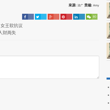
来源:
责编:
法广
Amy
80
目女王软抗议
人财两失