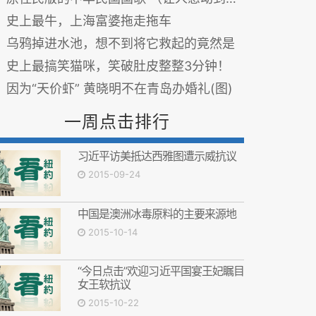
史上最牛，上海富婆拖走拖车
乌鸦掉进水池，想不到将它救起的竟然是
史上最搞笑猫咪，笑破肚皮整整3分钟！
因为“天价虾” 黄晓明不在青岛办婚礼(图)
一周点击排行
习近平访美抵达西雅图遭示威抗议
2015-09-24
中国是澳洲冰毒原料的主要来源地
2015-10-14
“今日点击”欢迎习近平国宴王妃瞩目
女王软抗议
2015-10-22