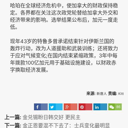
哈珀在全球经济危机中，使加拿大的财政保持稳
定。各界都在关注这次政党轮替给加拿大外交和
经济带来的影响。选举结果公布后，加元一度走
低。
现年43岁的特鲁多曾承诺结束针对伊斯兰国的
轰炸行动，改为人道援助和武装训练；还将致力
于应对气候变化;在国内结束紧缩政策，3年中每
年拨款100亿加元用于基础设施建设，以财政赤
字换取经济发展。
来源:
责编:
新唐人
Kitt
86
上一篇:
金兑锡盼日韩交好 更民主
下一篇:
金正恩要混不下去了：士兵变化最明显