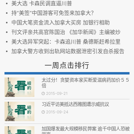
美大选 卡森民调直逼川普
持“美签”中国游客可免签来加拿大？
中国大笔资金流入加拿大买房 加银行相助
刊文评亲共高官陈国治 《加华新闻》主编被炒
美大选异军突起：卡森追川普 桑德斯赶希拉里
加拿大警方收到出轨网站数据泄密引发自杀报告
一周点击排行
太过分！贪婪资本家买断爱滋病药加价５５
倍
2015-09-21
习近平访美抵达西雅图遭示威抗议
2015-09-24
加国爆发最大规模移民弊案 逾千中国人恐被