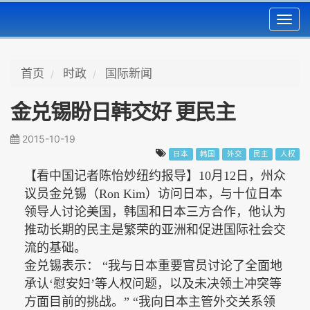
Toggl
navig
首页
时政
国际新闻
金兑锡盼日韩交好 更民主
2015-10-19
日本
韩国
外交
民主
人权
【看中国记者陈怡妙纽约报导】
10月12日，
州
众
议员金兑锡（
Ron Kim）访问日本，与十位日本
领导人讨论美国，韩国和日本三方合作，他认为
推动长期的民主是繁荣的亚洲和促进国际社会交
流的基础。
金兑锡表示：
“我与日本重要官员讨论了全面地
承认‘慰安妇’等人权问题，以及未决领土冲突等
方面目前的挑战。” “我向日本主管外交关系领