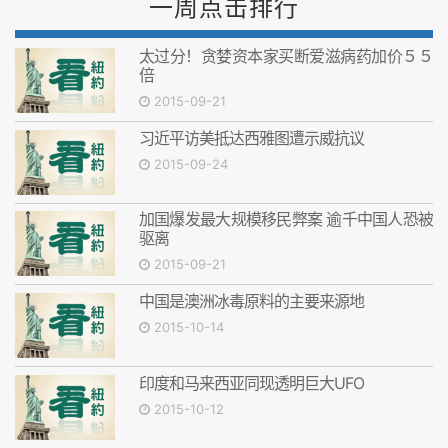
一周点击排行
太过分！贪婪资本家买断爱滋病药加价５５
倍
2015-09-21
习近平访美抵达西雅图遭示威抗议
2015-09-24
加国爆发最大规模移民弊案 逾千中国人恐被
驱离
2015-09-21
中国是澳洲冰毒原料的主要来源地
2015-10-14
印度和马来西亚同现透明巨大UFO
2015-10-12