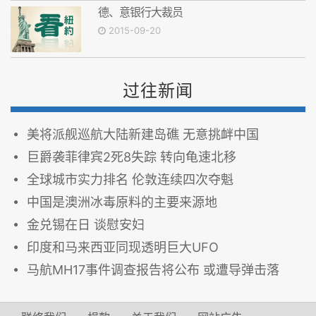
德、意银行大裁员
2015-09-20
过往新闻
美将派舰巡航大陆新建岛礁 无意挑衅中国
巨爵袭菲律宾2死8失踪 转向龟速北移
全球城市实力排名 伦敦连续四次夺魁
中国是澳洲冰毒原料的主要来源地
金兑锡在日 谈慰安妇
印度和马来西亚同现透明巨大UFO
马航MH17事件调查报告将公布 或遭导弹击落