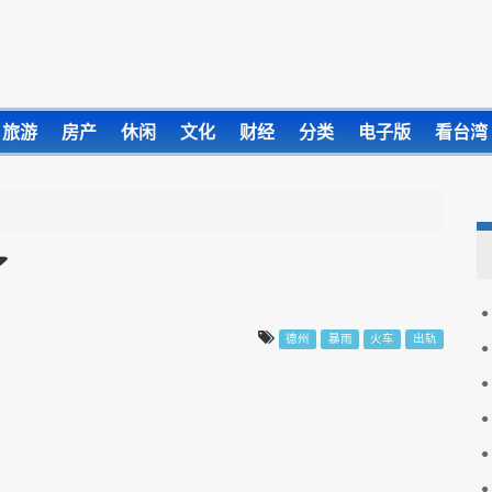
旅游
房产
休闲
文化
财经
分类
电子版
看台湾
了
德州
暴雨
火车
出轨