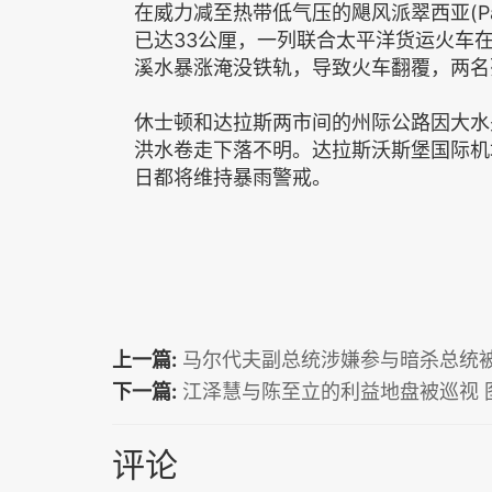
在威力减至热带低气压的飓风派翠西亚(Pat
已达33公厘，一列联合太平洋货运火车在
溪水暴涨淹没铁轨，导致火车翻覆，两名
休士顿和达拉斯两市间的州际公路因大水
洪水卷走下落不明。达拉斯沃斯堡国际机场
日都将维持暴雨警戒。
上一篇:
马尔代夫副总统涉嫌参与暗杀总统
下一篇:
江泽慧与陈至立的利益地盘被巡视 
评论