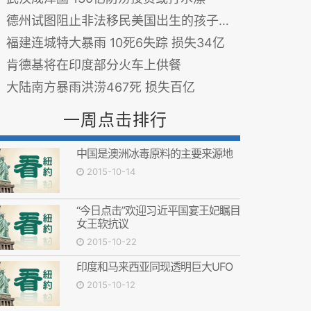
德州试图阻止非法移民美国出生的孩子得到出生证书
福建连城特大暴雨 10死6失踪 损失34亿
肯德基将在印度部分火车上供餐
大陆南方暴雨洪涝467死 损失百亿
一周点击排行
中国是澳洲冰毒原料的主要来源地
2015-10-14
“今日点击”欢迎习近平国宴王妃瞩目
女王软抗议
2015-10-22
印度和马来西亚同现透明巨大UFO
2015-10-12