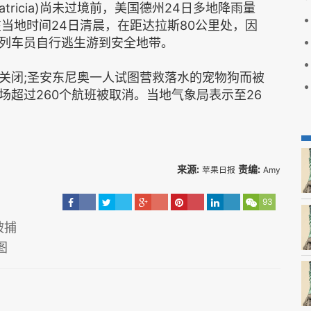
ricia)尚未过境前，美国德州24日多地降雨量
当地时间24日清晨，在距达拉斯80公里处，因
列车员自行逃生游到安全地带。
关闭;圣安东尼奥一人试图营救落水的宠物狗而被
超过260个航班被取消。当地气象局表示至26
来源:
责编:
苹果日报
Amy
93
被捕
图