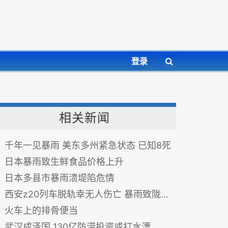
登录
相关新闻
千年一见暴雨 美东多州紧急状态 已知8死
日本暴雨致生鲜食品价格上升
日本多县市暴雨溃堤陷危情
西安z20列车脱轨幸无人伤亡 暴雨致陇海线再次中断
火车上的排骨便当
武汉成泽国 130亿防涝投资或打水漂