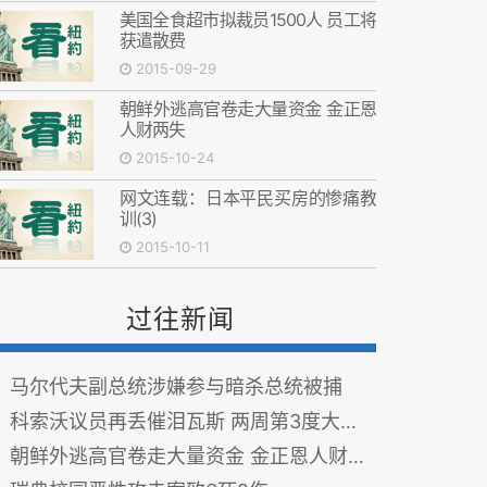
美国全食超市拟裁员1500人 员工将
获遣散费
2015-09-29
朝鲜外逃高官卷走大量资金 金正恩
人财两失
2015-10-24
网文连载：日本平民买房的惨痛教
训(3)
2015-10-11
过往新闻
马尔代夫副总统涉嫌参与暗杀总统被捕
科索沃议员再丢催泪瓦斯 两周第3度大闹国会
朝鲜外逃高官卷走大量资金 金正恩人财两失