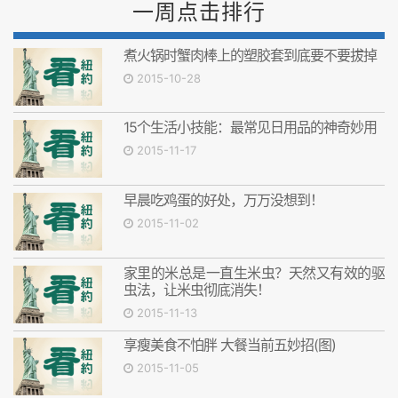
一周点击排行
煮火锅时蟹肉棒上的塑胶套到底要不要拔掉
2015-10-28
15个生活小技能：最常见日用品的神奇妙用
2015-11-17
早晨吃鸡蛋的好处，万万没想到！
2015-11-02
家里的米总是一直生米虫？天然又有效的驱
虫法，让米虫彻底消失！
2015-11-13
享瘦美食不怕胖 大餐当前五妙招(图)
2015-11-05