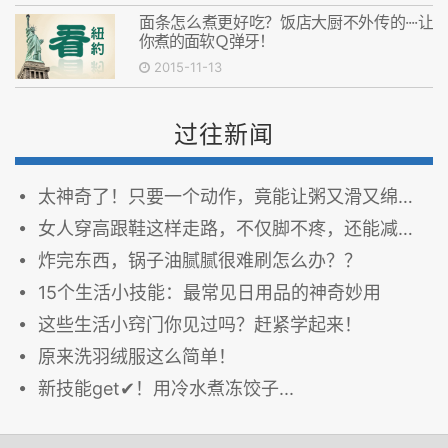
面条怎么煮更好吃？饭店大厨不外传的····让
你煮的面软Ｑ弹牙！
2015-11-13
过往新闻
太神奇了！只要一个动作，竟能让粥又滑又绵绸，好吃10倍！我现在才知道~
女人穿高跟鞋这样走路，不仅脚不疼，还能减肥！
炸完东西，锅子油腻腻很难刷怎么办？？
15个生活小技能：最常见日用品的神奇妙用
这些生活小窍门你见过吗？赶紧学起来！
原来洗羽绒服这么简单！
新技能get✔！用冷水煮冻饺子...