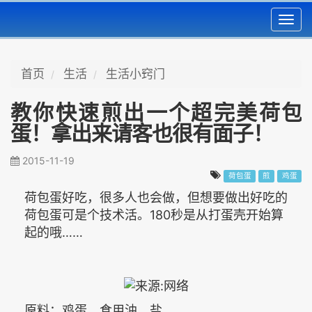
Toggl
navig
首页
生活
生活小窍门
教你快速煎出一个超完美荷包
蛋！拿出来请客也很有面子！
2015-11-19
荷包蛋
煎
鸡蛋
荷包蛋好吃，很多人也会做，但想要做出好吃的
荷包蛋可是个技术活。180秒是从打蛋壳开始算
起的哦……
原料：鸡蛋、食用油、盐。