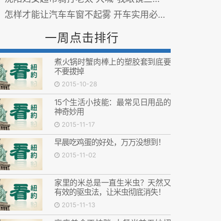
怎样才能让汽车车窗不起雾 开车实用必学...(图)
一周点击排行
煮火锅时蟹肉棒上的塑胶套到底要
不要拔掉
2015-10-28
15个生活小技能：最常见日用品的
神奇妙用
2015-11-17
早晨吃鸡蛋的好处，万万没想到！
2015-11-02
家里的米总是一直生米虫？天然又
有效的驱虫法，让米虫彻底消失！
2015-11-13