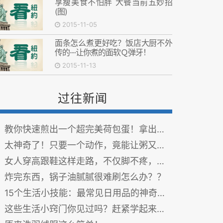
享瘦美食不怕胖 大餐当前五妙招
(图)
2015-11-05
面条怎么煮更好吃？饭店大厨不外
传的····让你煮的面软Ｑ弹牙！
2015-11-13
过往新闻
教你快速煎出一个超完美荷包蛋！拿出来请客也很有面子！
太神奇了！只要一个动作，竟能让粥又滑又绵绸，好吃10倍！我现在才知道~
女人穿高跟鞋这样走路，不仅脚不疼，还能减肥！
炸完东西，锅子油腻腻很难刷怎么办？？
15个生活小技能：最常见日用品的神奇妙用
这些生活小窍门你见过吗？赶紧学起来！