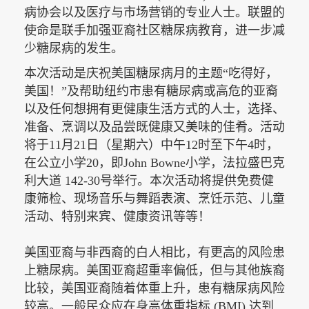
病协会以及医疗与市场营销的专业人士。联盟的
使命是联手加强亚裔社区糖尿病教育，进一步减
少糖尿病的发生。
本次活动是庆祝美国糖尿病月的主题“吃得好，
美国！”及帮助纽约市患有糖尿病或高危的亚裔
以及任何想拥有更健康生活方式的人士，选择、
准备、烹调以及品尝既健康又美味的佳肴。活动
将于
11月21日（星期六）中午12时至下午4时，
在公立小学20，即John Bowne小学，法拉盛巴克
利大道 142-30号举行。本次活动将提供免费健
康筛检、现场音乐与舞蹈表演、烹饪示范、儿童
活动、特别来宾、健康资讯等等！
美国亚裔与非西裔的白人相比，有更高的风险患
上糖尿病。美国亚裔超重率偏低，但与其他族裔
比较，美国亚裔随着体重上升，患有糖尿病风险
较高。一般民众应在身高体重指标
(BMI) 达到