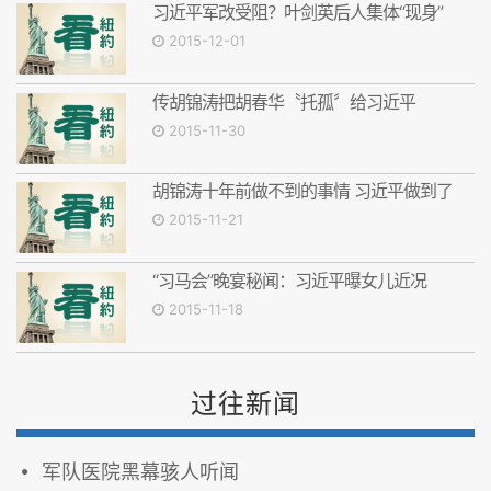
习近平军改受阻？叶剑英后人集体“现身”
2015-12-01
传胡锦涛把胡春华〝托孤〞给习近平
2015-11-30
胡锦涛十年前做不到的事情 习近平做到了
2015-11-21
“习马会”晚宴秘闻：习近平曝女儿近况
2015-11-18
过往新闻
军队医院黑幕骇人听闻