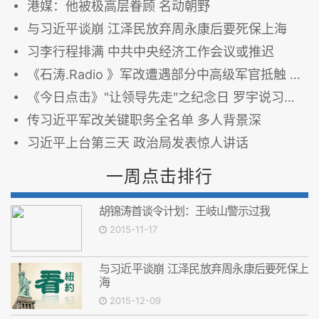
港媒：他被极高层眷顾 名动朝野
与习近平谈崩 江泽民放弃周永康后要死保上海
习李行程排满 中共中央经济工作会议或推迟
《石涛.Radio 》军改遭遇部分中高级军官抵触 习近平放狠话
《今日点击》"让领导先走"之纪念日 罗宇说习近平封杀了江泽民
传习近平军改关键职务全名单 多人背景深
习近平上台第三天 政治局发表惊人讲话
一周点击排行
胡锦涛首谈令计划：王岐山警示过我
2015-11-17
与习近平谈崩 江泽民放弃周永康后要死保上
海
2015-12-09