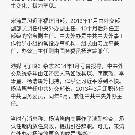
生变化，极为罕见。
宋涛是习近平福建旧部，2013年11月由外交部
副部长调任中央外办副主任，10个月后升任正
部级的常务副主任。中央外办是中共中央外事工
作领导小组的常设办事机构，组长由习近平兼
任，办公室主任则由国务委员杨洁篪兼任。
港媒《争鸣》杂志2014年1月号曾报导，中共外
交系统多年由江泽民人马如钱其琛、唐家璇、李
肇星、杨洁篪等把持，似乎让习近平感到不快。
杨洁篪曾任中共外交部长，2013年3月卸职转任
中共国务委员，同年8月，兼任中共中央外办主
任。
当时有消息称，杨洁篪向高层作了渎职检查，承
认任期内放任腐败，提出引咎辞职。可见，宋涛
在外办对杨洁篪更多的或是“监控”。