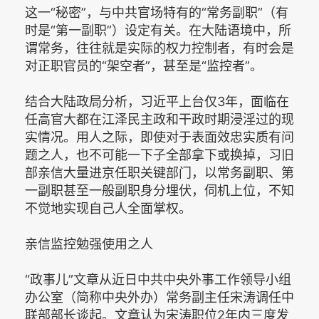
这一“秘密”，与中共官场特有的“常务副职”（有
时是“第一副职”）设定有关。在大陆语境中，所
谓常务，往往就是实际的权力控制者，有时会是
对正职官员的“架空者”，甚至是“监控者”。
结合大陆政局分析，习近平上台仅3年，面临在
任高官大都在江泽民主政和干政时期浸淫过的现
实情况。用人之际，即使对于表面效忠实质有问
题之人，也不可能一下子全部拿下或换掉，习旧
部亲信大量进京任职关键部门，以常务副职、第
一副职甚至一般副职身分埋伏，伺机上位，不知
不觉地实现自己人全面掌权。
亲信监控勉强使用之人
“政事儿”文章从近日中共中央外事工作领导小组
办公室（简称中央外办）常务副主任宋涛调任中
联部部长谈起。文章认为宋涛职位2年内三度发