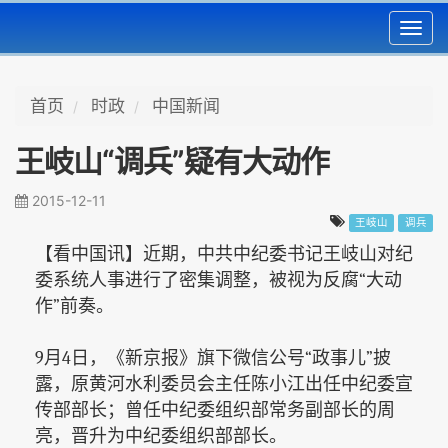
Toggl
navig
首页
时政
中国新闻
王岐山“调兵”疑有大动作
2015-12-11
王岐山
调兵
【看中国讯】近期，中共中纪委书记王岐山对纪
委系统人事进行了密集调整，被视为反腐“大动
作”前奏。
9
月4日，《新京报》旗下微信公号“政事儿”披
露，原黄河水利委员会主任陈小江出任中纪委宣
传部部长；曾任中纪委组织部常务副部长的周
亮，晋升为中纪委组织部部长。