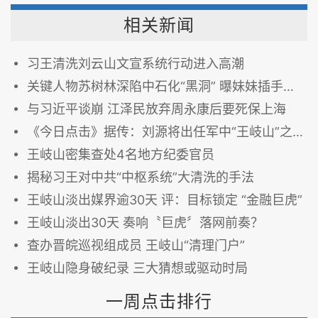
相关新闻
习王清洗刘云山文宣系统行动进入高潮
关键人物苏树林深陷中石化“黑洞” 曝妹妹插手项目
与习近平谈崩 江泽民放弃周永康后要死保上海
《今日点击》据传：刘源将出任军中“王岐山”之职
王岐山密集查处4名地方纪委官员
揭秘习王对中共“中枢系统”大清洗的手法
王岐山淡出媒界逾30天 评：目标锁定 “金融巨虎”
王岐山淡出30天 奏响〝巨虎〞落网前奏？
查办晋皖巡视组成员 王岐山“清理门户”
王岐山隐身破纪录 三大猜想或驱动时局
一周点击排行