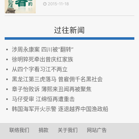
2015-11-18
过往新闻
涉周永康案 四川被“翻转”
徐明猝死牵出曾庆红家族
从四个字看习江不两立
黑龙江第三虎落马 曾雇佣千名黑社会
章子怡败诉 薄熙来丑闻再被聚焦
马仔受审 江绵恒再遭重击
韩国海军开火示警 逐退越界中国渔政船
联络我们
捐款
关于我们
网站广告