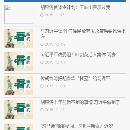
胡锦涛首谈令计划：王岐山警示过我
2015-11-17
与习近平谈崩 江泽民放弃周永康后要死保上
海
2015-12-09
习近平军改受阻？叶剑英后人集体“现身”
2015-12-01
传胡锦涛把胡春华〝托孤〞给习近平
2015-11-30
胡锦涛十年前做不到的事情 习近平做到了
2015-11-21
“习马会”晚宴秘闻：习近平曝女儿近况