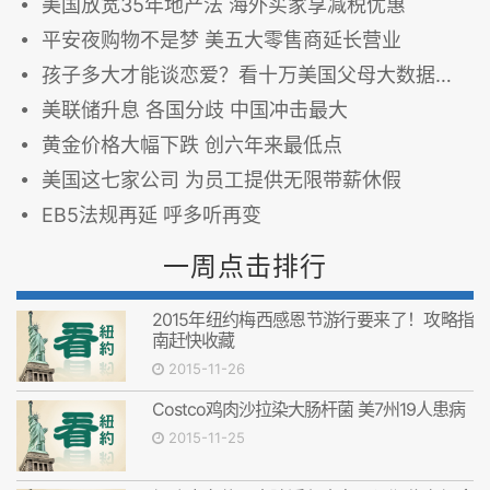
美国放宽35年地产法 海外买家享减税优惠
平安夜购物不是梦 美五大零售商延长营业
孩子多大才能谈恋爱？看十万美国父母大数据反馈
美联储升息 各国分歧 中国冲击最大
黄金价格大幅下跌 创六年来最低点
美国这七家公司 为员工提供无限带薪休假
EB5法规再延 呼多听再变
一周点击排行
2015年纽约梅西感恩节游行要来了！攻略指
南赶快收藏
2015-11-26
Costco鸡肉沙拉染大肠杆菌 美7州19人患病
2015-11-25