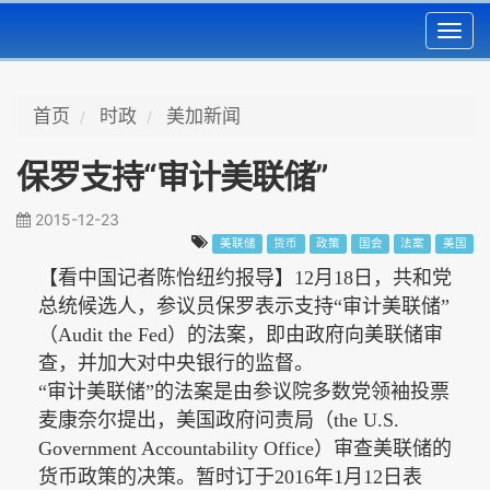
Toggl
navig
首页
时政
美加新闻
保罗支持“审计美联储”
2015-12-23
美联储
货币
政策
国会
法案
美国
【看中国记者陈怡纽约报导】
12
月
18
日，共和党
总统候选人，参议员保罗表示支持
“
审计美联储
”
（
Audit the Fed
）
的法案，即由政府向美联储审
查，并加大对中央银行的监督。
“
审计美联储
”
的法案是由参议院多数党领袖投票
麦康奈尔提出，美国政府问责局（
the U.S.
Government Accountability Office
）审查美联储的
货币政策的决策。暂时订于
2016
年
1
月
12
日表